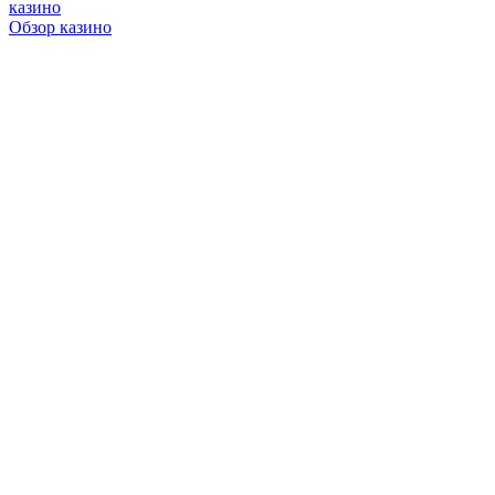
казино
Обзор казино