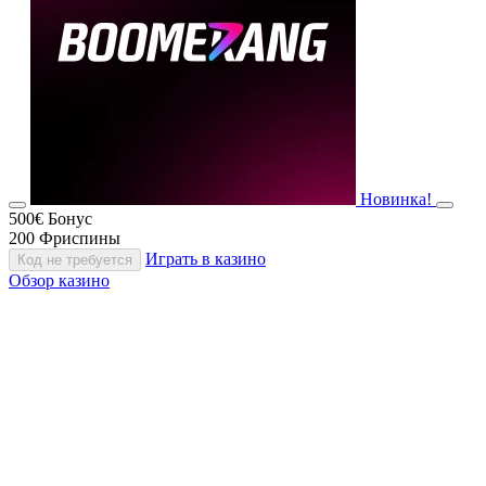
Новинка!
500€
Бонус
200
Фриспины
Играть в казино
Код не требуется
Обзор казино