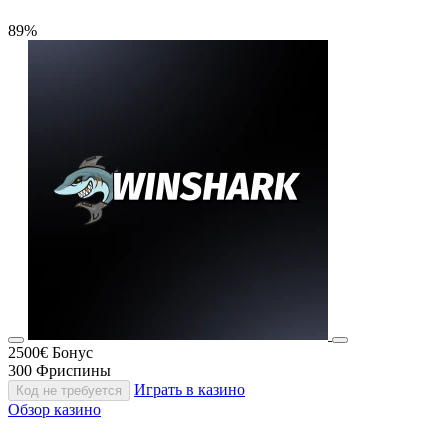
89%
2500€
Бонус
300
Фриспины
Играть в казино
Код не требуется
Обзор казино