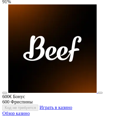
91%
600€
Бонус
600
Фриспины
Играть в казино
Код не требуется
Обзор казино