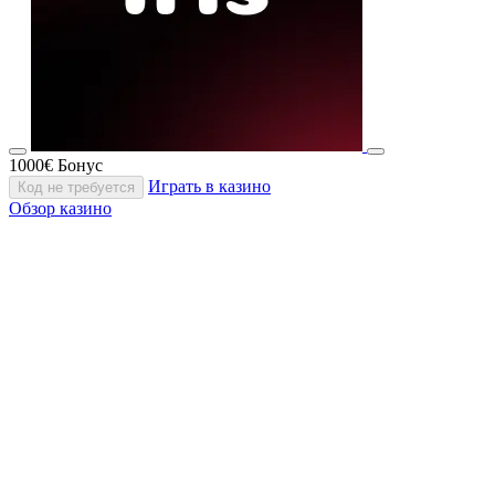
1000€
Бонус
Играть в казино
Код не требуется
Обзор казино