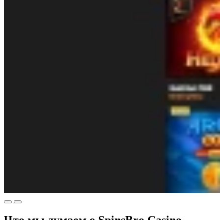
Что мы думаем о SpinsBro Casino