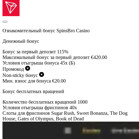
Ознакомительный бонус SpinsBro Casino
Денежный бонус
Бонус за первый депозит
115%
Максимальный бонус за первый депозит
€420.00
Условия отыгрыша бонуса
45x (Б)
Промокод
Non-sticky бонус
Мин. взнос для бонуса
€20.00
Бонус бесплатных вращений
Количество бесплатных вращений
1000
Условия отыгрыша фриспинов
40x
Слоты для фриспинов
Sugar Rush, Sweet Bonanza, The Dog
House, Gates of Olympus, Book of Dead