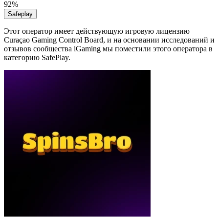
92%
Safeplay
Этот оператор имеет действующую игровую лицензию
Curaçao Gaming Control Board, и на основании исследований и
отзывов сообщества iGaming мы поместили этого оператора в
категорию SafePlay.