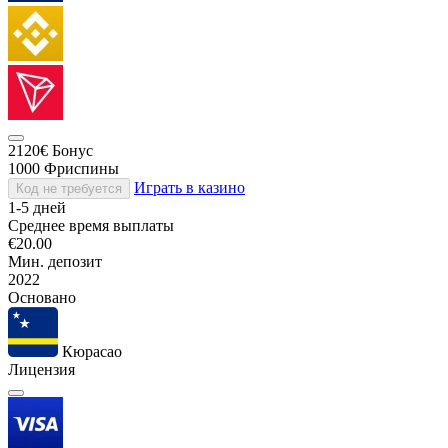
2120€
Бонус
1000
Фриспины
Играть в казино
Код не требуется
1-5 дней
Среднее время выплаты
€20.00
Мин. депозит
2022
Основано
Кюрасао
Лицензия