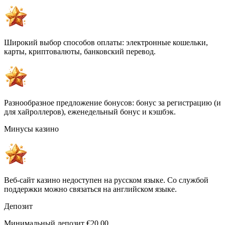
Широкий выбор способов оплаты: электронные кошельки,
карты, криптовалюты, банковский перевод.
Разнообразное предложение бонусов: бонус за регистрацию (и
для хайроллеров), еженедельный бонус и кэшбэк.
Минусы казино
Веб-сайт казино недоступен на русском языке. Со службой
поддержки можно связаться на английском языке.
Депозит
Минимальный депозит
€20.00