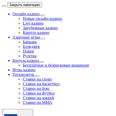
Закрыть навигацию
Онлайн казино
Новые онлайн-казино
Live казино
Зарубежные казино
Крипто казино
Азартные игры
Баккара
Блэкджек
Покер
Рулетка
Бонусы казино
Бесплатные и безрисковые вращения
Игры казино
Тотализатор
Ставки на спорт
Ставки на баскетбол
Ставки на бокс
Ставки на футбол
Ставки на хоккей
Ставки на MMA