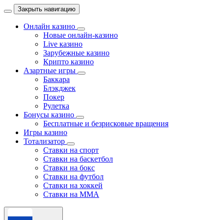
Закрыть навигацию
Онлайн казино
Новые онлайн-казино
Live казино
Зарубежные казино
Крипто казино
Азартные игры
Баккара
Блэкджек
Покер
Рулетка
Бонусы казино
Бесплатные и безрисковые вращения
Игры казино
Тотализатор
Ставки на спорт
Ставки на баскетбол
Ставки на бокс
Ставки на футбол
Ставки на хоккей
Ставки на MMA