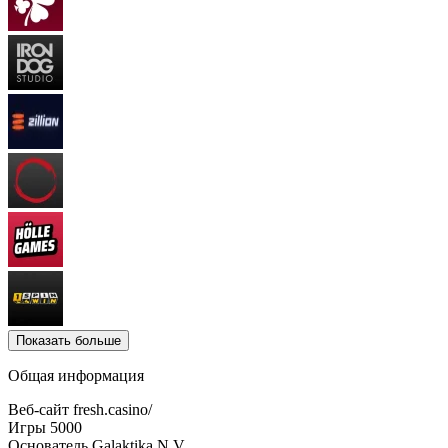
Показать больше
Общая информация
Веб-сайт
fresh.casino/
Игры
5000
Основатель
Galaktika N.V.