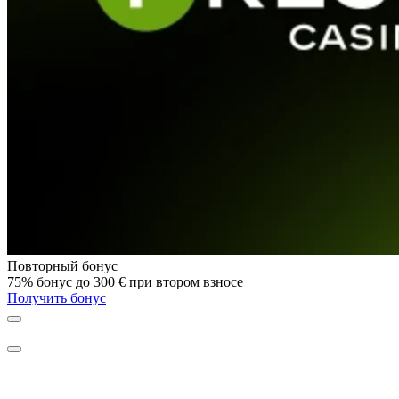
Повторный бонус
75% бонус до 300 €
при втором взносе
Получить бонус
Как зарегистрироваться в Fresh Casino?