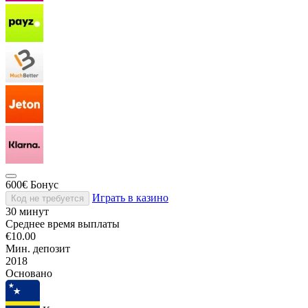
600€
Бонус
Играть в казино
Код не требуется
30 минут
Среднее время выплаты
€10.00
Мин. депозит
2018
Основано