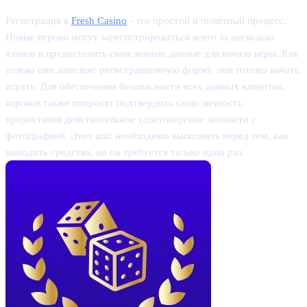
Регистрация в
Fresh Casino
- это простой и понятный процесс.
Новые игроки могут зарегистрироваться всего за несколько
кликов и предоставить свои личные данные для начала игры. Как
только они заполнят регистрационную форму, они готовы начать
играть. Для обеспечения безопасности всех данных клиентов,
игроков также попросят подтвердить свою личность,
предоставив действительное удостоверение личности с
фотографией. Этот шаг необходимо выполнить перед тем, как
выводить средства, но он требуется только один раз.