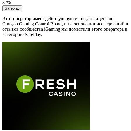
87%
Safeplay
Этот оператор имеет действующую игровую лицензию
Curaçao Gaming Control Board, и на основании исследований и
отзывов сообщества iGaming мы поместили этого оператора в
категорию SafePlay.