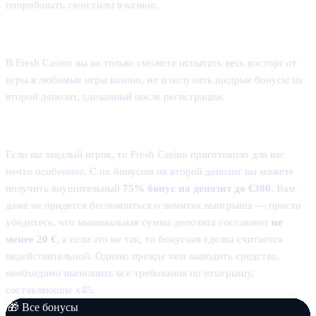
попробовать свои силы в казино.
Другие бонусы
В Fresh Casino вы не только сможете испытать весь восторг от
игры в любимые игры казино, но и получить щедрые бонусы на
второй депозит, сделанный после регистрации.
Бонус второго депозита
Если вы заядлый игрок, то Fresh Casino приготовило для вас
нечто особенное. С их бонусом на второй депозит вы можете
получить внушительный
75% бонус на депозит до €300
. Вам
даже не придется беспокоиться о лимитах выигрыша — просто
убедитесь, что минимальная сумма депозита составляет
не
менее 20 €
, а если это не так, то бонусная сделка считается
недействительной. Однако прежде чем выводить средства,
необходимо выполнить все требования по отыгрышу,
составляющие x45.
🎁 Все бонусы