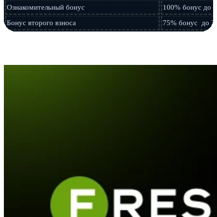
Ознакомительный бонус
100% бонус до 6
Бонус второго взноса
75% бонус до 3
Получить бонусы