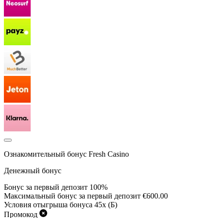
Ознакомительный бонус Fresh Casino
Денежный бонус
Бонус за первый депозит
100%
Максимальный бонус за первый депозит
€600.00
Условия отыгрыша бонуса
45x (Б)
Промокод