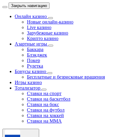
Закрыть навигацию
Онлайн казино
Новые онлайн-казино
Live казино
Зарубежные казино
Крипто казино
Азартные игры
Баккара
Блэкджек
Покер
Рулетка
Бонусы казино
Бесплатные и безрисковые вращения
Игры казино
Тотализатор
Ставки на спорт
Ставки на баскетбол
Ставки на бокс
Ставки на футбол
Ставки на хоккей
Ставки на MMA