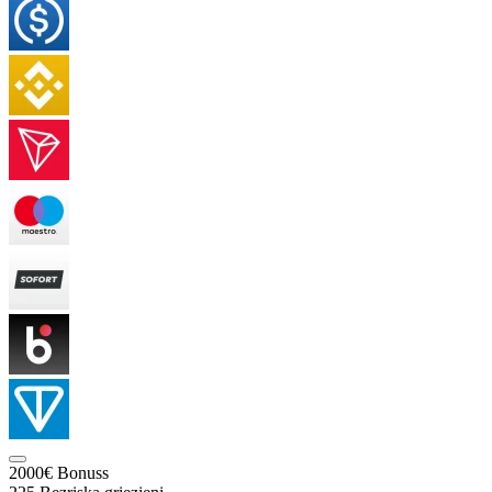
2000€
Bonuss