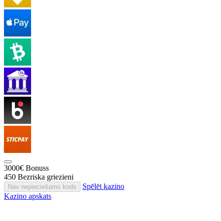
3000€
Bonuss
450
Bezriska griezieni
Spēlēt kazino
Nav nepieciešams kods
Kazino apskats