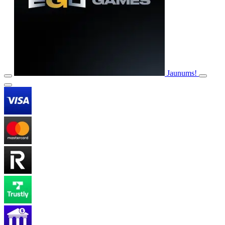
Jaunums!