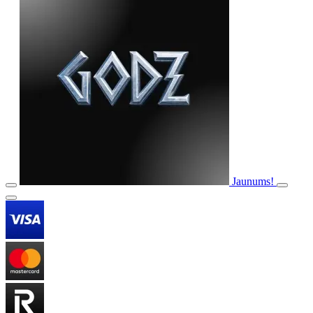
Jaunums!