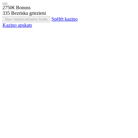
2750€
Bonuss
335
Bezriska griezieni
Spēlēt kazino
Nav nepieciešams kods
Kazino apskats