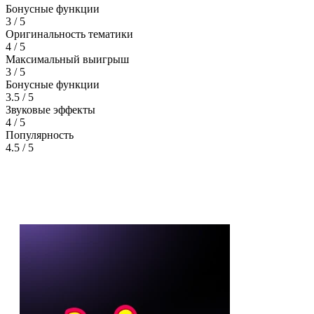
Бонусные функции
3
/ 5
Оригинальность тематики
4
/ 5
Максимальный выигрыш
3
/ 5
Бонусные функции
3.5
/ 5
Звуковые эффекты
4
/ 5
Популярность
4.5
/ 5
Играть в Lord of the Ocean на реальные
деньги