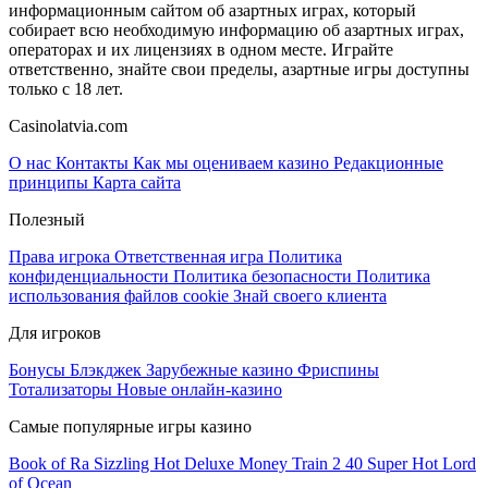
информационным сайтом об азартных играх, который
собирает всю необходимую информацию об азартных играх,
операторах и их лицензиях в одном месте. Играйте
ответственно, знайте свои пределы, азартные игры доступны
только с 18 лет.
Casinolatvia.com
О нас
Контакты
Как мы оцениваем казино
Редакционные
принципы
Карта сайта
Полезный
Права игрока
Ответственная игра
Политика
конфиденциальности
Политика безопасности
Политика
использования файлов cookie
Знай своего клиента
Для игроков
Бонусы
Блэкджек
Зарубежные казино
Фриспины
Тотализаторы
Новые онлайн-казино
Самые популярные игры казино
Book of Ra
Sizzling Hot Deluxe
Money Train 2
40 Super Hot
Lord
of Ocean