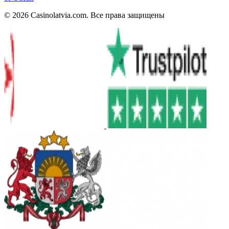
© 2026 Casinolatvia.com. Все права защищены