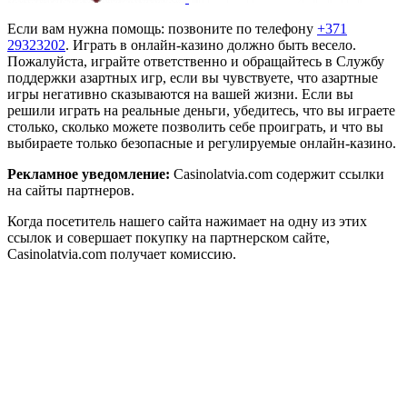
Если вам нужна помощь: позвоните по телефону
+371
29323202
. Играть в онлайн-казино должно быть весело.
Пожалуйста, играйте ответственно и обращайтесь в Службу
поддержки азартных игр, если вы чувствуете, что азартные
игры негативно сказываются на вашей жизни. Если вы
решили играть на реальные деньги, убедитесь, что вы играете
столько, сколько можете позволить себе проиграть, и что вы
выбираете только безопасные и регулируемые онлайн-казино.
Рекламное уведомление:
Casinolatvia.com содержит ссылки
на сайты партнеров.
Когда посетитель нашего сайта нажимает на одну из этих
ссылок и совершает покупку на партнерском сайте,
Casinolatvia.com получает комиссию.