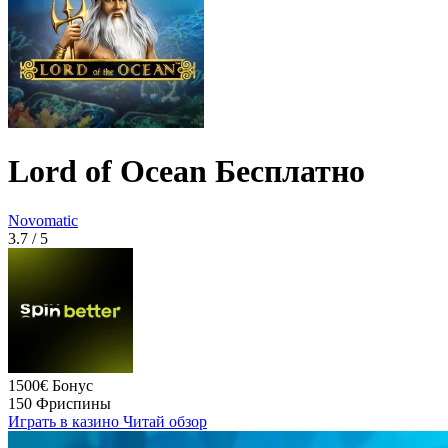
Lord of Ocean Бесплатно
Novomatic
3.7
/ 5
1500€
Бонус
150
Фриспины
Играть в казино
Читай обзор