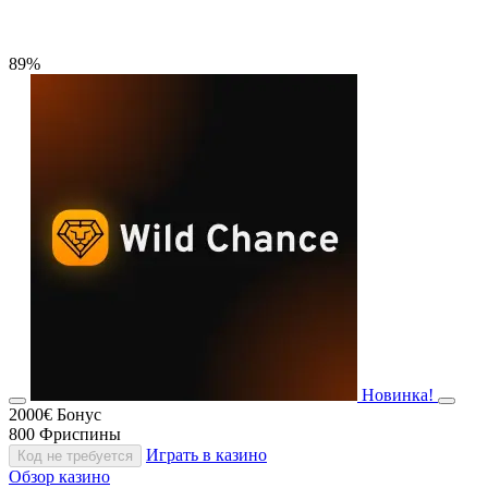
89%
Новинка!
2000€
Бонус
800
Фриспины
Играть в казино
Код не требуется
Обзор казино