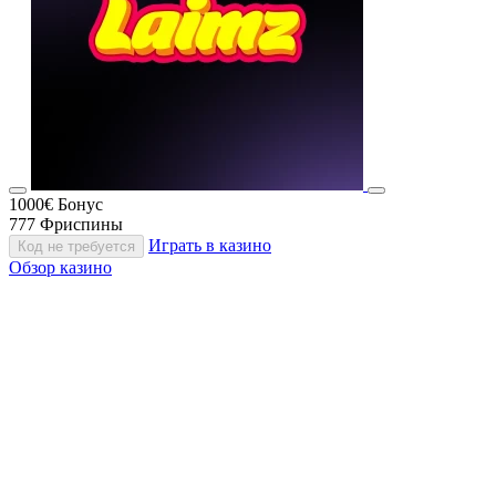
1000€
Бонус
777
Фриспины
Играть в казино
Код не требуется
Обзор казино