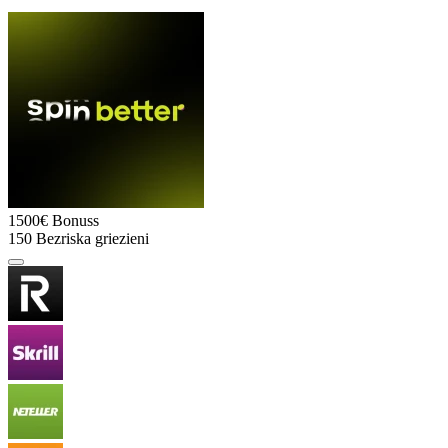
1500€
Bonuss
150
Bezriska griezieni