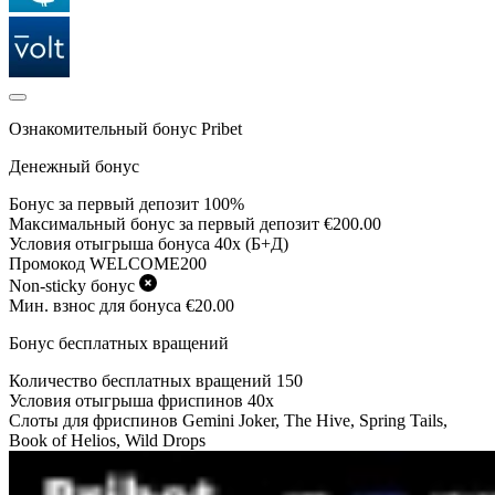
Ознакомительный бонус Pribet
Денежный бонус
Бонус за первый депозит
100%
Максимальный бонус за первый депозит
€200.00
Условия отыгрыша бонуса
40x (Б+Д)
Промокод
WELCOME200
Non-sticky бонус
Мин. взнос для бонуса
€20.00
Бонус бесплатных вращений
Количество бесплатных вращений
150
Условия отыгрыша фриспинов
40x
Слоты для фриспинов
Gemini Joker, The Hive, Spring Tails,
Book of Helios, Wild Drops