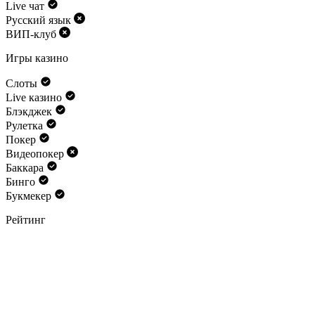
Live чат
Русский язык
ВИП-клуб
Игры казино
Слоты
Live казино
Блэкджек
Рулетка
Покер
Видеопокер
Баккара
Бинго
Букмекер
Рейтинг