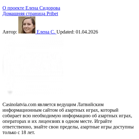
О проекте Елена Сидорова
Домашняя страница
Pribet
Автор:
Елена С.
Updated:
01.04.2026
Casinolatvia.com является ведущим Латвийским
информационным сайтом об азартных играх, который
собирает всю необходимую информацию об азартных играх,
операторах и их лицензиях в одном месте. Играйте
ответственно, знайте свои пределы, азартные игры доступны
только с 18 лет.