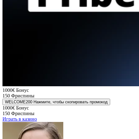
1000€
Бонус
150
Фриспины
WELCOME200
Нажмите, чтобы скопировать промокод
1000€
Бонус
150
Фриспины
Играть в казино