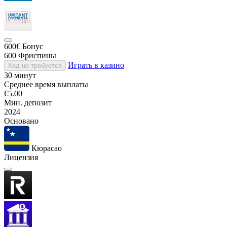
600€
Бонус
600
Фриспины
Играть в казино
Код не требуется
30 минут
Среднее время выплаты
€5.00
Мин. депозит
2024
Основано
Кюрасао
Лицензия