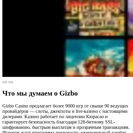
Что мы думаем о Gizbo
Gizbo Casino предлагает более 9000 игр от свыше 90 ведущих
провайдеров — слоты, джекпоты и live-казино с настоящими
дилерами. Казино работает по лицензии Кюрасао и
гарантирует безопасность благодаря 128-битному SSL-
шифрованию, быстрым выплатам и прозрачным транзакциям.
Игроков ждут программа лояльности, еженедельный кэшбэк,