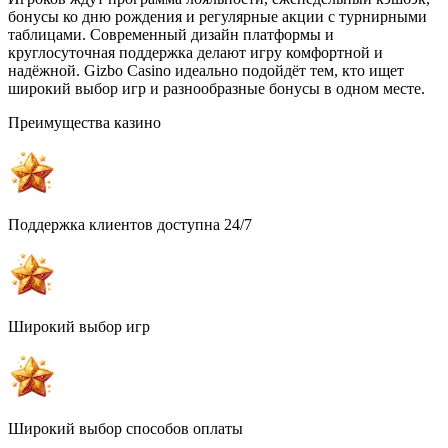
бонусы ко дню рождения и регулярные акции с турнирными
таблицами. Современный дизайн платформы и
круглосуточная поддержка делают игру комфортной и
надёжной. Gizbo Casino идеально подойдёт тем, кто ищет
широкий выбор игр и разнообразные бонусы в одном месте.
Преимущества казино
Поддержка клиентов доступна 24/7
Широкий выбор игр
Широкий выбор способов оплаты