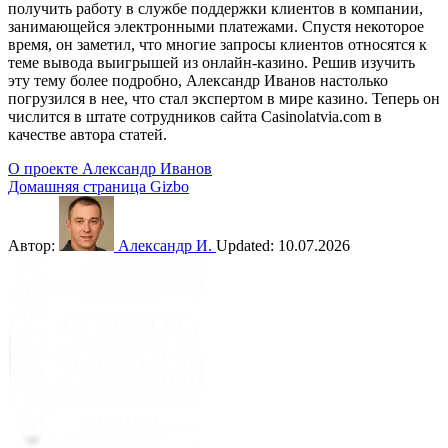
получить работу в службе поддержки клиентов в компании,
занимающейся электронными платежами. Спустя некоторое
время, он заметил, что многие запросы клиентов относятся к
теме вывода выигрышей из онлайн-казино. Решив изучить
эту тему более подробно, Александр Иванов настолько
погрузился в нее, что стал экспертом в мире казино. Теперь он
числится в штате сотрудников сайта Casinolatvia.com в
качестве автора статей.
О проекте Александр Иванов
Домашняя страница
Gizbo
Автор:
Александр И.
Updated:
10.07.2026