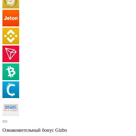
Ознакомительный бонус Gizbo