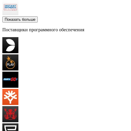
Показать больше
Поставщики программного обеспечения