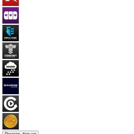
Показать больше