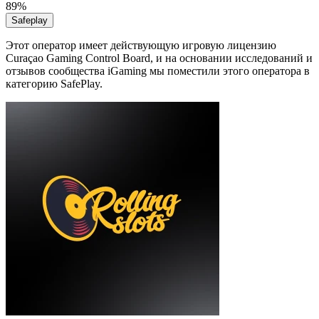
89%
Safeplay
Этот оператор имеет действующую игровую лицензию
Curaçao Gaming Control Board, и на основании исследований и
отзывов сообщества iGaming мы поместили этого оператора в
категорию SafePlay.