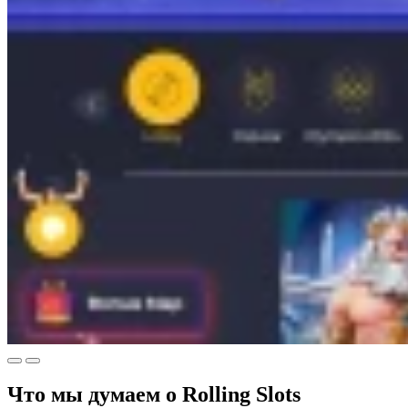
Что мы думаем о Rolling Slots