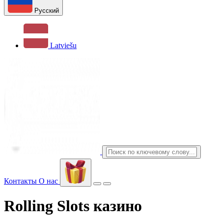
Русский
Latviešu
Контакты
О нас
Rolling Slots казино