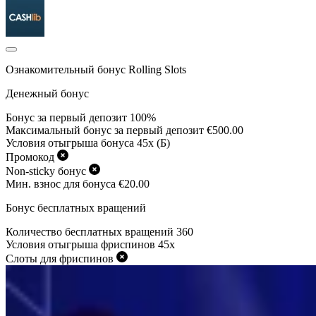
Ознакомительный бонус Rolling Slots
Денежный бонус
Бонус за первый депозит
100%
Максимальный бонус за первый депозит
€500.00
Условия отыгрыша бонуса
45x (Б)
Промокод
Non-sticky бонус
Мин. взнос для бонуса
€20.00
Бонус бесплатных вращений
Количество бесплатных вращений
360
Условия отыгрыша фриспинов
45x
Слоты для фриспинов