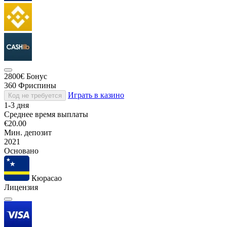
2800€
Бонус
360
Фриспины
Играть в казино
Код не требуется
1-3 дня
Среднее время выплаты
€20.00
Мин. депозит
2021
Основано
Кюрасао
Лицензия