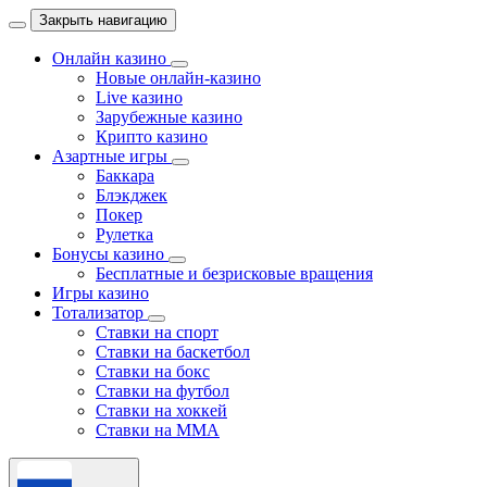
Закрыть навигацию
Онлайн казино
Новые онлайн-казино
Live казино
Зарубежные казино
Крипто казино
Азартные игры
Баккара
Блэкджек
Покер
Рулетка
Бонусы казино
Бесплатные и безрисковые вращения
Игры казино
Тотализатор
Ставки на спорт
Ставки на баскетбол
Ставки на бокс
Ставки на футбол
Ставки на хоккей
Ставки на MMA