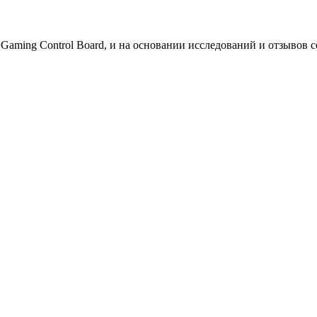
aming Control Board, и на основании исследований и отзывов с