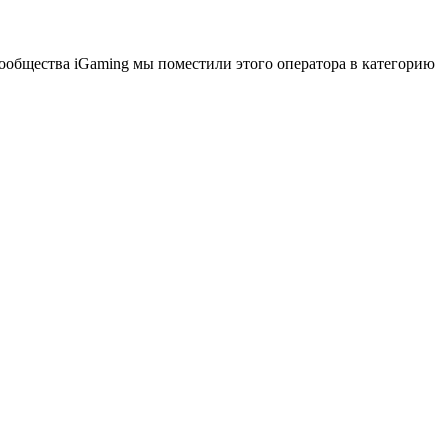
ообщества iGaming мы поместили этого оператора в категорию