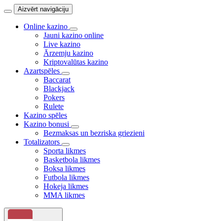
Aizvērt navigāciju
Online kazino
Jauni kazino online
Live kazino
Ārzemju kazino
Kriptovalūtas kazino
Azartspēles
Baccarat
Blackjack
Pokers
Rulete
Kazino spēles
Kazino bonusi
Bezmaksas un bezriska griezieni
Totalizators
Sporta likmes
Basketbola likmes
Boksa likmes
Futbola likmes
Hokeja likmes
MMA likmes