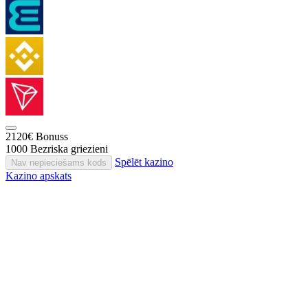
2120€
Bonuss
1000
Bezriska griezieni
Spēlēt kazino
Nav nepieciešams kods
Kazino apskats