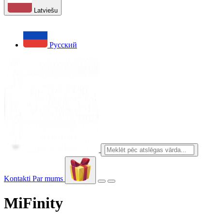
Latviešu
Русский
Kontakti
Par mums
MiFinity