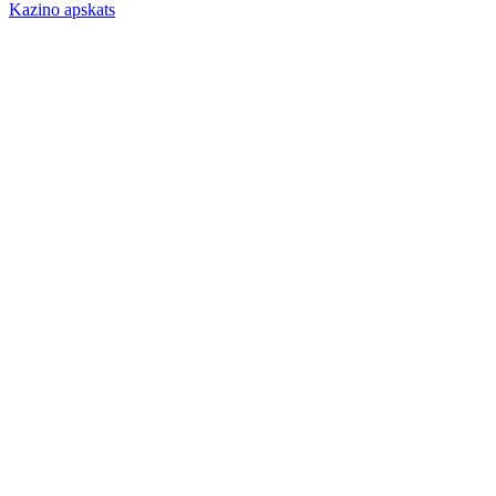
Kazino apskats