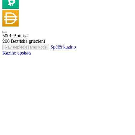
500€
Bonuss
200
Bezriska griezieni
Spēlēt kazino
Nav nepieciešams kods
Kazino apskats