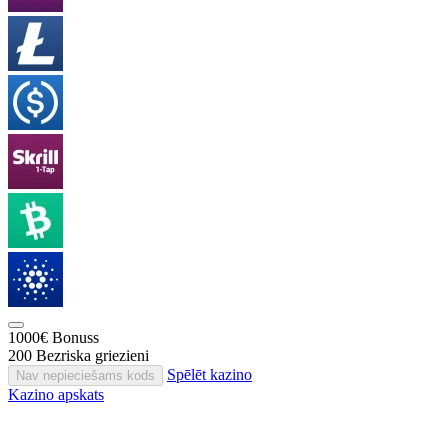
1000€
Bonuss
200
Bezriska griezieni
Spēlēt kazino
Nav nepieciešams kods
Kazino apskats