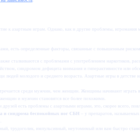
тие к азартным играм. Однако, как и другие проблемы, игромания 
ами, есть определенные факторы, связанные с повышенным риском 
акже сталкиваются с проблемами с употреблением наркотиков, рас
ойством, синдромом дефицита внимания и гиперактивности или об
еди людей молодого и среднего возраста. Азартные игры в детстве 
тречается среди мужчин, чем женщин. Женщины начинают играть в 
 женщин и мужчин становятся все более похожими.
 друзей есть проблемы с азартными играми, это, скорее всего, повл
на и синдрома беспокойных ног СБН
– у препаратов, называемых
.
ный, трудоголик, импульсивный, неутомимый или вам быстро стано