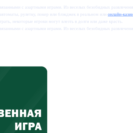
вязанными с азартными играми. Из веселых безобидных развлечени
автоматы, рулетку, покер или блэкджек в реальном или
онлайн-кази
рать, некоторые игроки могут влезть в долги или даже красть.
вязанными с азартными играми. Из веселых безобидных развлечени