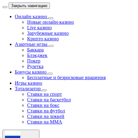
Закрыть навигацию
Онлайн казино
Новые онлайн-казино
Live казино
Зарубежные казино
Крипто казино
Азартные игры
Баккара
Блэкджек
Покер
Рулетка
Бонусы казино
Бесплатные и безрисковые вращения
Игры казино
Тотализатор
Ставки на спорт
Ставки на баскетбол
Ставки на бокс
Ставки на футбол
Ставки на хоккей
Ставки на MMA