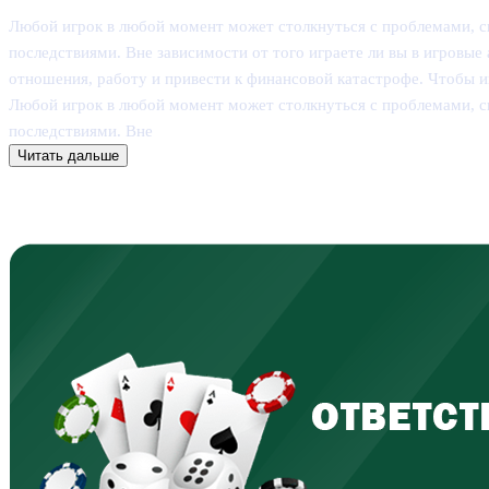
Любой игрок в любой момент может столкнуться с проблемами, с
последствиями. Вне
зависимости от того играете ли вы в игровые 
отношения, работу и привести к финансовой катастрофе. Чтобы иг
Любой игрок в любой момент может столкнуться с проблемами, с
последствиями. Вне
Читать дальше
Зависимость от азартных игр