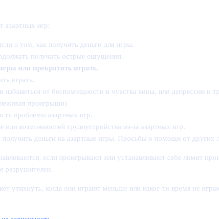
 азартным играм
т азартных игр:
сли о том, как получить деньги для игры.
родолжать получать острые ощущения.
игры или прекратить играть.
ить играть.
и избавиться от беспомощности и чувства вины, или депрессии и тр
леживая проигрыши)
ость проблемы азартных игр.
е или возможностей трудоустройства из-за азартных игр.
ы получить деньги на азартные игры. Просьбы о помощи от других 
анавливаются, если проигрывают или устанавливают себе лимит пр
ее разрушителен.
ет утихнуть, когда они играют меньше или какое-то время не игр
 на зависимость
.