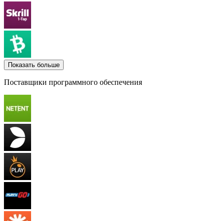
Показать больше
Поставщики программного обеспечения