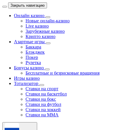
Закрыть навигацию
Онлайн казино
Новые онлайн-казино
Live казино
Зарубежные казино
Крипто казино
Азартные игры
Баккара
Блэкджек
Покер
Рулетка
Бонусы казино
Бесплатные и безрисковые вращения
Игры казино
Тотализатор
Ставки на спорт
Ставки на баскетбол
Ставки на бокс
Ставки на футбол
Ставки на хоккей
Ставки на MMA