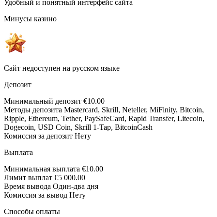
Удобный и понятный интерфейс сайта
Минусы казино
Сайт недоступен на русском языке
Депозит
Минимальный депозит
€10.00
Методы депозита
Mastercard, Skrill, Neteller, MiFinity, Bitcoin,
Ripple, Ethereum, Tether, PaySafeCard, Rapid Transfer, Litecoin,
Dogecoin, USD Coin, Skrill 1-Tap, BitcoinCash
Комиссия за депозит
Нету
Выплата
Минимальная выплата
€10.00
Лимит выплат
€5 000.00
Время вывода
Один-два дня
Комиссия за вывод
Нету
Способы оплаты