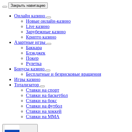
Закрыть навигацию
Онлайн казино
Новые онлайн-казино
Live казино
Зарубежные казино
Крипто казино
Азартные игры
Баккара
Блэкджек
Покер
Рулетка
Бонусы казино
Бесплатные и безрисковые вращения
Игры казино
Тотализатор
Ставки на спорт
Ставки на баскетбол
Ставки на бокс
Ставки на футбол
Ставки на хоккей
Ставки на MMA