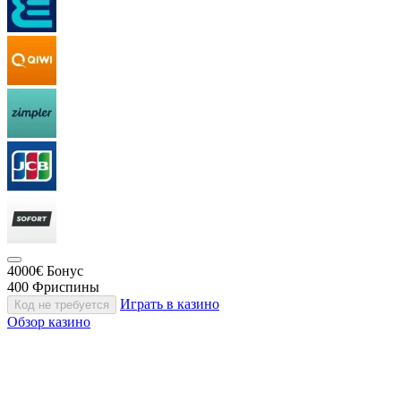
4000€
Бонус
400
Фриспины
Играть в казино
Код не требуется
Обзор казино