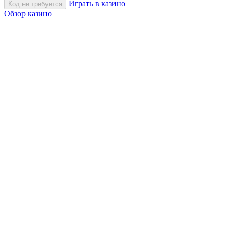
Играть в казино
Код не требуется
Обзор казино