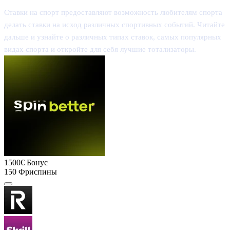
Ставки на спорт предоставляют возможность любителям спорта
делать ставки на исход различных спортивных событий. Читайте
дальше и узнайте о различных типах ставок, самых популярных
видах спорта и откройте для себя лучшие тотализаторы.
1500€
Бонус
150
Фриспины