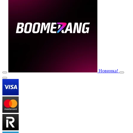
Новинка!