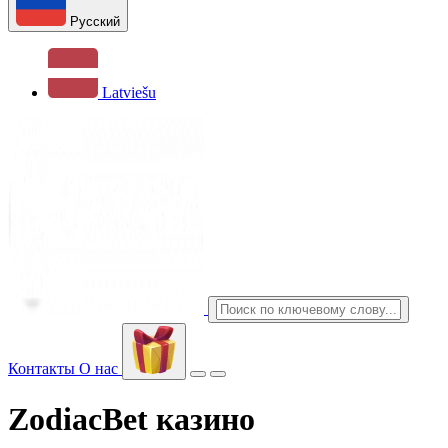
Русский
Latviešu
Контакты
О нас
ZodiacBet казино