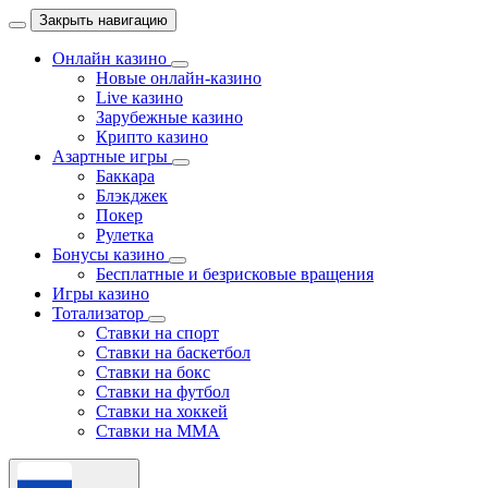
Закрыть навигацию
Онлайн казино
Новые онлайн-казино
Live казино
Зарубежные казино
Крипто казино
Азартные игры
Баккара
Блэкджек
Покер
Рулетка
Бонусы казино
Бесплатные и безрисковые вращения
Игры казино
Тотализатор
Ставки на спорт
Ставки на баскетбол
Ставки на бокс
Ставки на футбол
Ставки на хоккей
Ставки на MMA