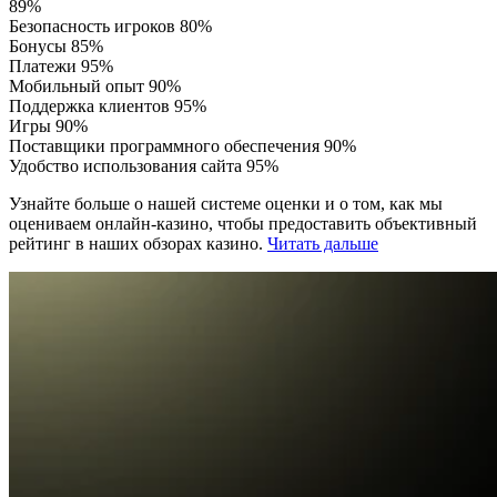
89%
Безопасность игроков
80%
Бонусы
85%
Платежи
95%
Мобильный опыт
90%
Поддержка клиентов
95%
Игры
90%
Поставщики программного обеспечения
90%
Удобство использования сайта
95%
Узнайте больше о нашей системе оценки и о том, как мы
оцениваем онлайн-казино, чтобы предоставить объективный
рейтинг в наших обзорах казино.
Читать дальше