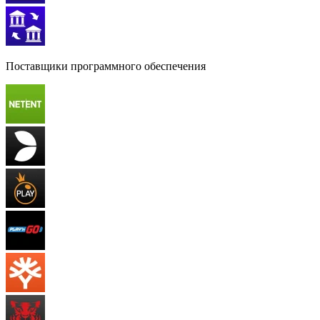
Поставщики программного обеспечения