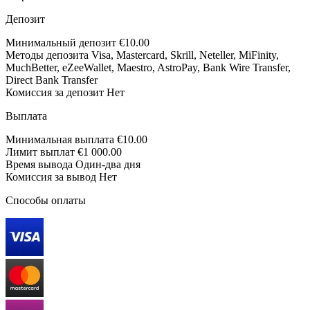
Депозит
Минимальный депозит
€10.00
Методы депозита
Visa, Mastercard, Skrill, Neteller, MiFinity,
MuchBetter, eZeeWallet, Maestro, AstroPay, Bank Wire Transfer,
Direct Bank Transfer
Комиссия за депозит
Нет
Выплата
Минимальная выплата
€10.00
Лимит выплат
€1 000.00
Время вывода
Один-два дня
Комиссия за вывод
Нет
Способы оплаты