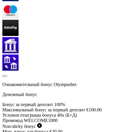
Ознакомительный бонус Olympusbet
Денежный бонус
Бонус за первый депозит
100%
Максимальный бонус за первый депозит
€100.00
Условия отыгрыша бонуса
40x (Б+Д)
Промокод
WELCOME1000
Non-sticky бонус
Мин. взнос для бонуса
€20.00