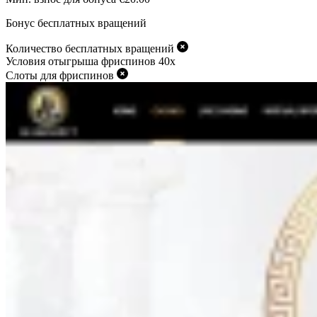
Бонус бесплатных вращений
Количество бесплатных вращений
Условия отыгрыша фриспинов
40x
Слоты для фриспинов