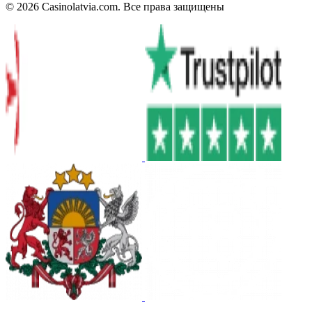
© 2026 Casinolatvia.com. Все права защищены