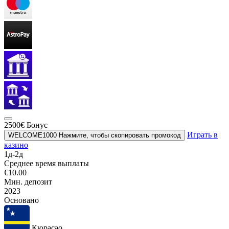
2500€
Бонус
Играть в
WELCOME1000
Нажмите, чтобы скопировать промокод
казино
1д-2д
Среднее время выплаты
€10.00
Мин. депозит
2023
Основано
Кюрасао