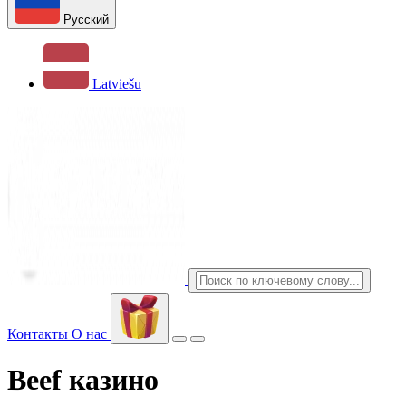
Русский
Latviešu
Контакты
О нас
Beef казино