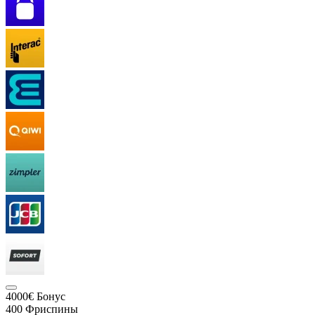
4000€
Бонус
400
Фриспины