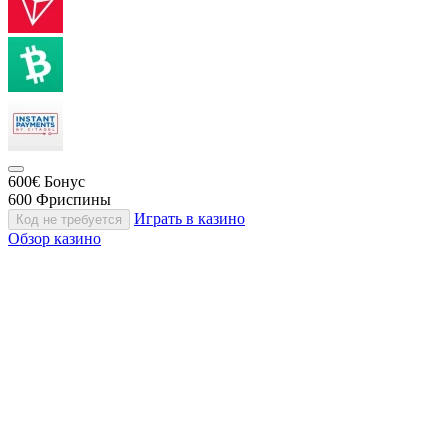
600€
Бонус
600
Фриспины
Играть в казино
Код не требуется
Обзор казино