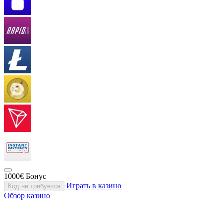
1000€
Бонус
Играть в казино
Код не требуется
Обзор казино