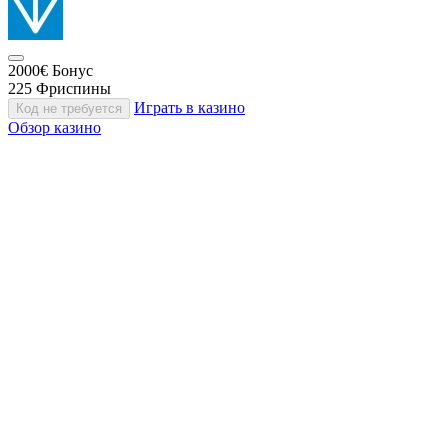
2000€
Бонус
225
Фриспины
Играть в казино
Код не требуется
Обзор казино