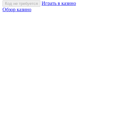
Играть в казино
Код не требуется
Обзор казино