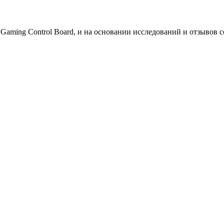
aming Control Board, и на основании исследований и отзывов с