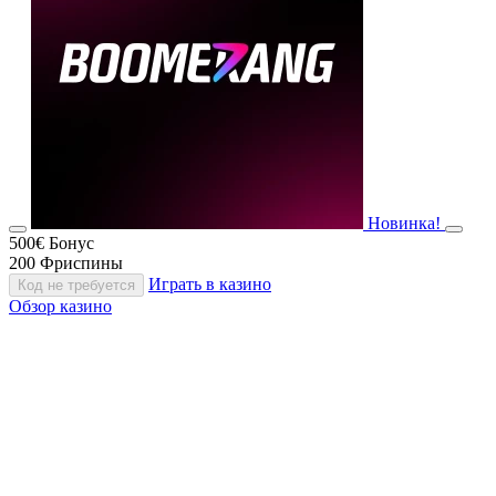
Новинка!
500€
Бонус
200
Фриспины
Играть в казино
Код не требуется
Обзор казино