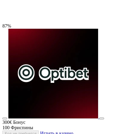
87%
300€
Бонус
100
Фриспины
Играть в казино
Код не требуется