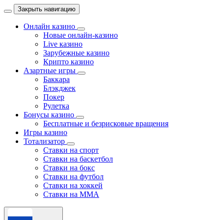
Закрыть навигацию
Онлайн казино
Новые онлайн-казино
Live казино
Зарубежные казино
Крипто казино
Азартные игры
Баккара
Блэкджек
Покер
Рулетка
Бонусы казино
Бесплатные и безрисковые вращения
Игры казино
Тотализатор
Ставки на спорт
Ставки на баскетбол
Ставки на бокс
Ставки на футбол
Ставки на хоккей
Ставки на MMA