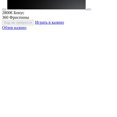
2800€
Бонус
360
Фриспины
Играть в казино
Код не требуется
Обзор казино