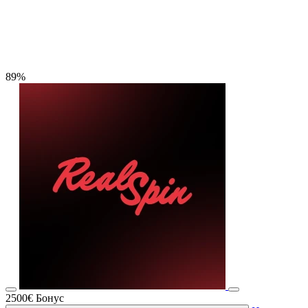
89%
2500€
Бонус