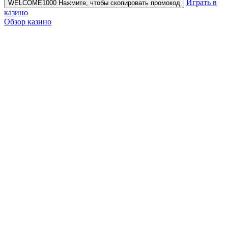
Играть в
WELCOME1000
Нажмите, чтобы скопировать промокод
казино
Обзор казино