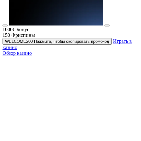
1000€
Бонус
150
Фриспины
Играть в
WELCOME200
Нажмите, чтобы скопировать промокод
казино
Обзор казино