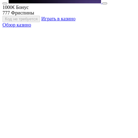
1000€
Бонус
777
Фриспины
Играть в казино
Код не требуется
Обзор казино