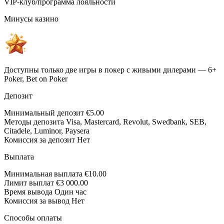
VIP-клуб/программа лояльности
Минусы казино
Доступны только две игры в покер с живыми дилерами — 6+
Poker, Bet on Poker
Депозит
Минимальный депозит
€5.00
Методы депозита
Visa, Mastercard, Revolut, Swedbank, SEB,
Citadele, Luminor, Paysera
Комиссия за депозит
Нет
Выплата
Минимальная выплата
€10.00
Лимит выплат
€3 000.00
Время вывода
Один час
Комиссия за вывод
Нет
Способы оплаты