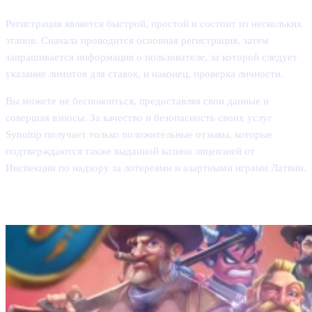
Регистрация является быстрой, простой и состоит из нескольких
этапов. Сначала проводится основная регистрация, затем
запрашивается информация о пользователе, за которой следует
указание лимитов для ставок, и наконец, проверка личности.
Вы можете не беспокоиться, предоставляя свои данные и
совершая взносы. За качество и безопасность своих услуг
Synottip получает только положительные отзывы, которые
подтверждаются также выданной казино лицензией от
Инспекции по надзору за лотереями и азартными играми Латвии.
Игровое предложение в казино Synottip