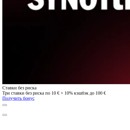
Ставки без риска
Три ставки без риска по 10 €
+ 10% кэшбэк до 100 €
Получить бонус
Регистрация на сайте Synottip.lv