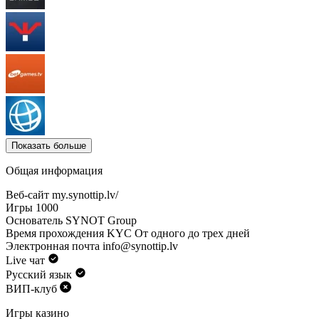
Показать больше
Общая информация
Веб-сайт
my.synottip.lv/
Игры
1000
Основатель
SYNOT Group
Время прохождения KYC
От одного до трех дней
Электронная почта
info@synottip.lv
Live чат
Русский язык
ВИП-клуб
Игры казино