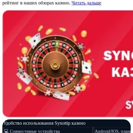
рейтинг в наших обзорах казино.
Читать дальше
Удобство использования Synottip казино
💻 Совместимые устройства
Android/IOS, план