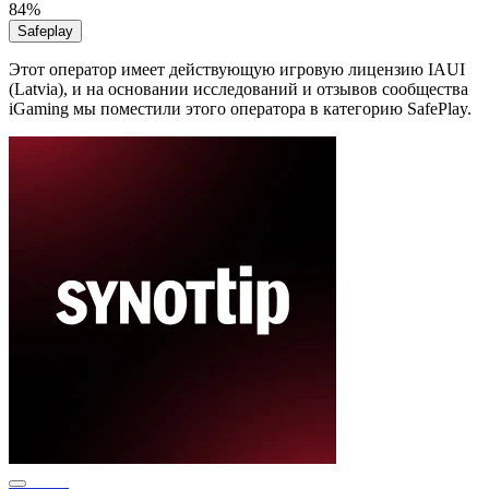
84%
Safeplay
Этот оператор имеет действующую игровую лицензию IAUI
(Latvia), и на основании исследований и отзывов сообщества
iGaming мы поместили этого оператора в категорию SafePlay.