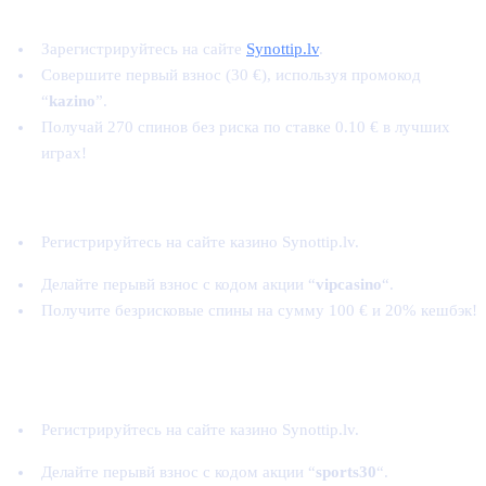
спинов в казино
Зарегистрируйтесь на сайте
Synottip.lv
.
Совершите первый взнос (30 €), используя промокод
“
kazino
”.
Получай 270 спинов без риска по ставке 0.10 € в лучших
играх!
VIP предложение для новых клиентов казино
Регистрируйтесь на сайте казино Synottip.lv.
Делайте перывй взнос с кодом акции “
vipcаsino
“.
Получите безрисковые спины на сумму 100 € и 20% кешбэк!
Три 10 € ставки без риска + 10% кешбэк до
100 €
Регистрируйтесь на сайте казино Synottip.lv.
Делайте перывй взнос с кодом акции “
sports30
“.