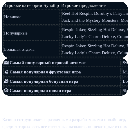
Игровые категории Synottip
Игровое предложение
Reel Hot Respin, Dorothy’s Fairyland
Новинки
Jack and the Mystery Monsters, Mon
Respin Joker, Sizzling Hot Deluxe, 
Популярные
Lucky Lady´s Charm Deluxe, Colum
Respin Joker, Sizzling Hot Deluxe, 
Большая отдача
Lucky Lady´s Charm Deluxe, Colum
🎰 Самый популярный игровой автомат
Swe
🍒 Самая популярная фруктовая игра
Mul
🎁 Самая популярная бонусная игра
Bon
🎲 Самая популярная новая игра
Siz
Разработчики игр Synottip
Казино сотрудничает с различными разработчиками онлайн игр,
среди которых есть все известные названия, но некоторые из них