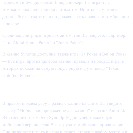
игроками и live дилерами. В видеопокере Вы играете с
компьютером или игровым автоматом. Но и здесь у игрока
должна быть стратегия и он должен знать правила и комбинации
в покере.
Среди видеоигр для игровых автоматов Вы найдете, например,
“4 of Akind Bonus Poker” и “Joker Poker”.
В казино Synottip доступны также игры 6+ Poker и Bet on Poker
— live игры против дилеров казино, правила и процесс игры в
которых похожи на самую популярную игру в покер “Texas
Hold’em Poker”.
Мобильное приложение Synottip
В правом нижнем угру в разделе казино на сайте Вы увидите
ссылку “Мобильное приложение для казино” и значок Android.
Это говорит о том, что Synottip.lv доступен также и для
мобильной версии, если Вы загрузите мобильное приложение.
Оно позволяет играть в игры и делать ставки в любом месте и в