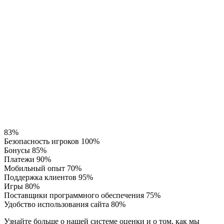
83%
Безопасность игроков
100%
Бонусы
85%
Платежи
90%
Мобильный опыт
70%
Поддержка клиентов
95%
Игры
80%
Поставщики программного обеспечения
75%
Удобство использования сайта
80%
Узнайте больше о нашей системе оценки и о том, как мы