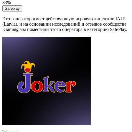
83%
Safeplay
Этот оператор имеет действующую игровую лицензию IAUI
(Latvia), и на основании исследований и отзывов сообщества
iGaming мы поместили этого оператора в категорию SafePlay.