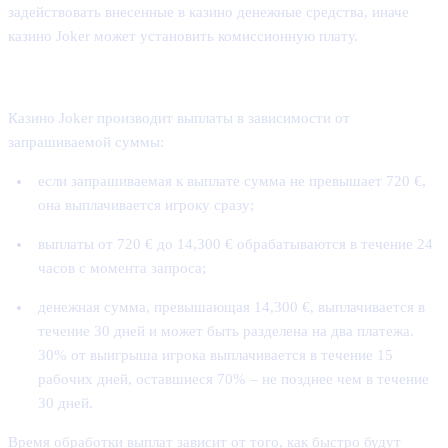
задействовать внесенные в казино денежные средства, иначе
казино Joker может установить комиссионную плату.
Время обработки выплат
Казино Joker производит выплаты в зависимости от
запрашиваемой суммы:
если запрашиваемая к выплате сумма не превышает 720 €,
она выплачивается игроку сразу;
выплаты от 720 € до 14,300 € обрабатываются в течение 24
часов с момента запроса;
денежная сумма, превышающая 14,300 €, выплачивается в
течение 30 дней и может быть разделена на два платежа.
30% от выигрыша игрока выплачивается в течение 15
рабочих дней, оставшиеся 70% – не позднее чем в течение
30 дней.
Время обработки выплат зависит от того, как быстро будут