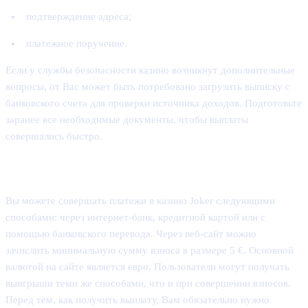
подтверждение адреса;
платежное поручение.
Если у службы безопасности казино возникнут дополнительные
вопросы, от Вас может быть потребовано загрузить выписку с
банковского счета для проверки источника доходов. Подготовьте
заранее все необходимые документы, чтобы выплаты
совершались быстро.
Информация об оплате в Joker казино
Вы можете совершать платежи в казино Joker следующими
способами: через интернет-банк, кредитной картой или с
помощью банковского перевода. Через веб-сайт можно
зачислить минимальную сумму взноса в размере 5 €. Основной
валютой на сайте является евро. Пользователи могут получать
выигрыши теми же способами, что и при совершении взносов.
Перед тем, как получить выплату, Вам обязательно нужно