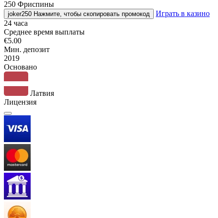
250
Фриспины
Играть в казино
joker250
Нажмите, чтобы скопировать промокод
24 часа
Среднее время выплаты
€5.00
Мин. депозит
2019
Основано
Латвия
Лицензия