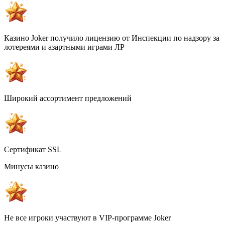
Казино Joker получило лицензию от Инспекции по надзору за
лотереями и азартными играми ЛР
Широкий ассортимент предложений
Сертификат SSL
Минусы казино
Не все игроки участвуют в VIP-программе Joker