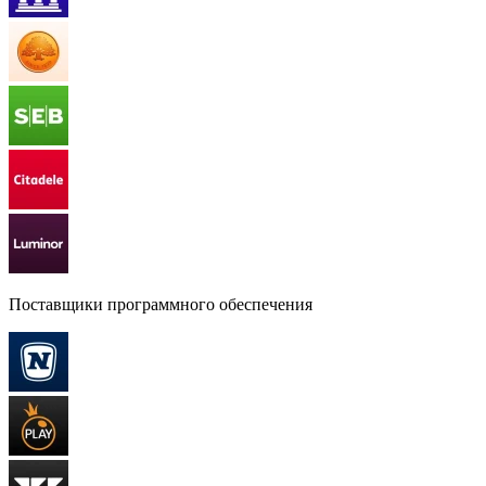
Поставщики программного обеспечения