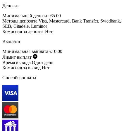
Депозит
Минимальный депозит
€5.00
Методы депозита
Visa, Mastercard, Bank Transfer, Swedbank,
SEB, Citadele, Luminor
Комиссия за депозит
Нет
Выплата
Минимальная выплата
€10.00
Лимит выплат
Время вывода
Один день
Комиссия за вывод
Нет
Способы оплаты