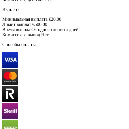
Выплата
Минимальная выплата
€20.00
Лимит выплат
€500.00
Время вывода
От одного до пяти дней
Комиссия за вывод
Нет
Способы оплаты