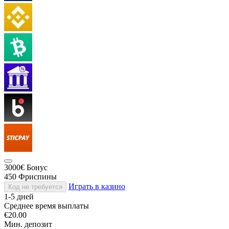
3000€
Бонус
450
Фриспины
Играть в казино
Код не требуется
1-5 дней
Среднее время выплаты
€20.00
Мин. депозит