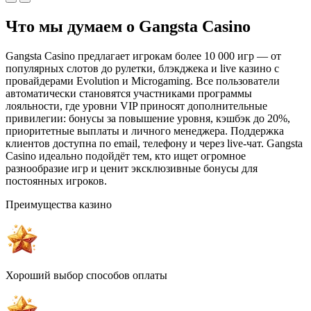
Что мы думаем о Gangsta Casino
Gangsta Casino предлагает игрокам более 10 000 игр — от
популярных слотов до рулетки, блэкджека и live казино с
провайдерами Evolution и Microgaming. Все пользователи
автоматически становятся участниками программы
лояльности, где уровни VIP приносят дополнительные
привилегии: бонусы за повышение уровня, кэшбэк до 20%,
приоритетные выплаты и личного менеджера. Поддержка
клиентов доступна по email, телефону и через live-чат. Gangsta
Casino идеально подойдёт тем, кто ищет огромное
разнообразие игр и ценит эксклюзивные бонусы для
постоянных игроков.
Преимущества казино
Хороший выбор способов оплаты