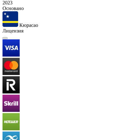
2023
Основано
Кюрасао
Лицензия