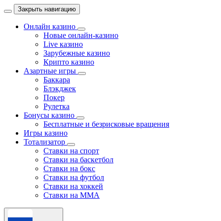
Закрыть навигацию
Онлайн казино
Новые онлайн-казино
Live казино
Зарубежные казино
Крипто казино
Азартные игры
Баккара
Блэкджек
Покер
Рулетка
Бонусы казино
Бесплатные и безрисковые вращения
Игры казино
Тотализатор
Ставки на спорт
Ставки на баскетбол
Ставки на бокс
Ставки на футбол
Ставки на хоккей
Ставки на MMA