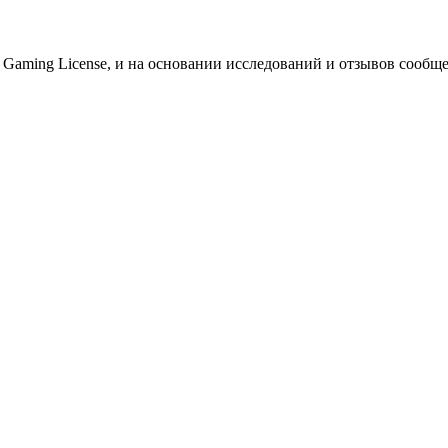
aming License, и на основании исследований и отзывов сообще