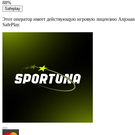
88%
Safeplay
Этот оператор имеет действующую игровую лицензию Anjouan G
SafePlay.