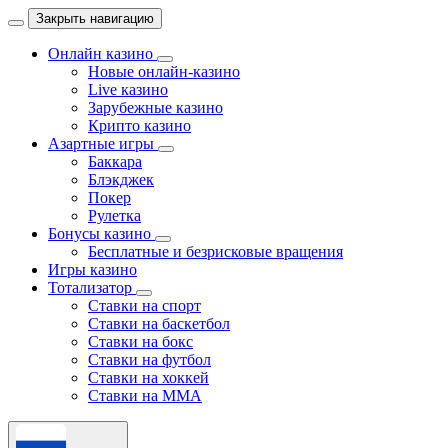
Закрыть навигацию
Онлайн казино
Новые онлайн-казино
Live казино
Зарубежные казино
Крипто казино
Азартные игры
Баккара
Блэкджек
Покер
Рулетка
Бонусы казино
Бесплатные и безрисковые вращения
Игры казино
Тотализатор
Ставки на спорт
Ставки на баскетбол
Ставки на бокс
Ставки на футбол
Ставки на хоккей
Ставки на MMA