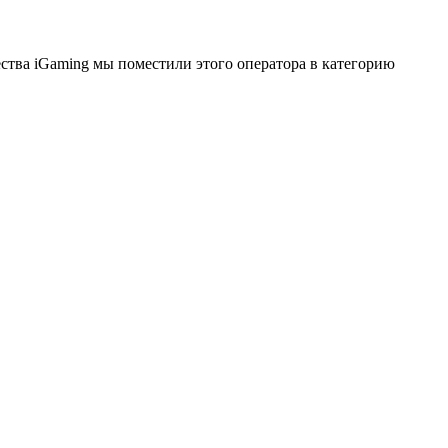
ства iGaming мы поместили этого оператора в категорию