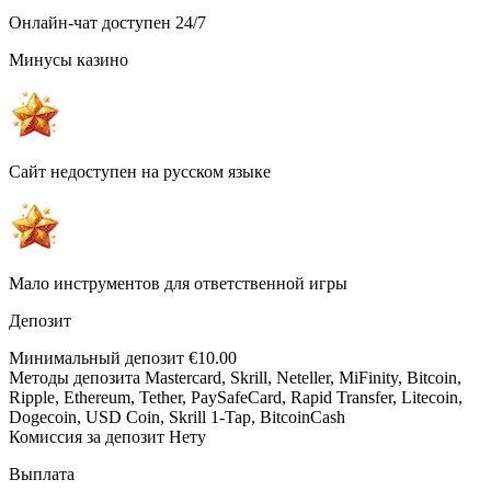
Онлайн-чат доступен 24/7
Минусы казино
Сайт недоступен на русском языке
Мало инструментов для ответственной игры
Депозит
Минимальный депозит
€10.00
Методы депозита
Mastercard, Skrill, Neteller, MiFinity, Bitcoin,
Ripple, Ethereum, Tether, PaySafeCard, Rapid Transfer, Litecoin,
Dogecoin, USD Coin, Skrill 1-Tap, BitcoinCash
Комиссия за депозит
Нету
Выплата