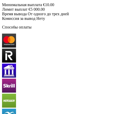
Минимальная выплата
€10.00
Лимит выплат
€5 000.00
Время вывода
От одного до трех дней
Комиссия за вывод
Нету
Способы оплаты