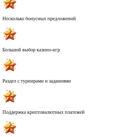
Несколько бонусных предложений
Большой выбор казино-игр
Раздел с турнирами и заданиями
Поддержка криптовалютных платежей