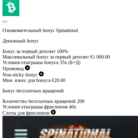
Ознакомительный бонус Spinational
Денежный бонус
Бонус за первый депозит
100%
Максимальный бонус за первый депозит
€1 000.00
Условия отыгрыша бонуса
35x (Б+Д)
Промокод
Non-sticky бонус
Мин. взнос для бонуса
€20.00
Бонус бесплатных вращений
Количество бесплатных вращений
200
Условия отыгрыша фриспинов
40x
Слоты для фриспинов