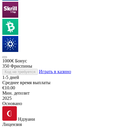
1000€
Бонус
350
Фриспины
Играть в казино
Код не требуется
1-5 дней
Среднее время выплаты
€10.00
Мин. депозит
2025
Основано
Ндзуани
Лицензия