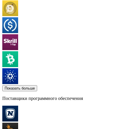
Показать больше
Поставщики программного обеспечения