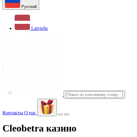
Русский
Latviešu
Контакты
О нас
Cleobetra казино