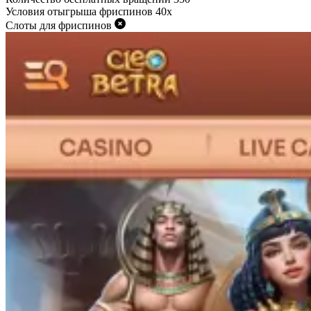
Условия отыгрыша фриспинов
40x
Слоты для фриспинов