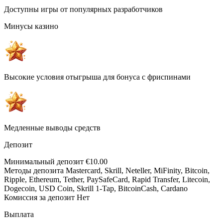
Доступны игры от популярных разработчиков
Минусы казино
Высокие условия отыгрыша для бонуса с фриспинами
Медленные выводы средств
Депозит
Минимальный депозит
€10.00
Методы депозита
Mastercard, Skrill, Neteller, MiFinity, Bitcoin,
Ripple, Ethereum, Tether, PaySafeCard, Rapid Transfer, Litecoin,
Dogecoin, USD Coin, Skrill 1-Tap, BitcoinCash, Cardano
Комиссия за депозит
Нет
Выплата