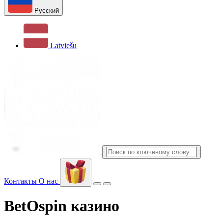
Русский
Latviešu
Контакты
О нас
BetOspin казино