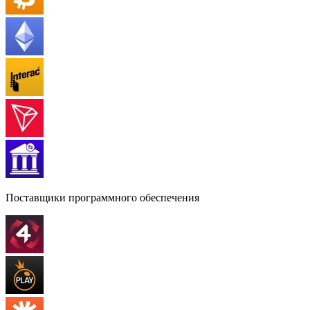
Поставщики программного обеспечения