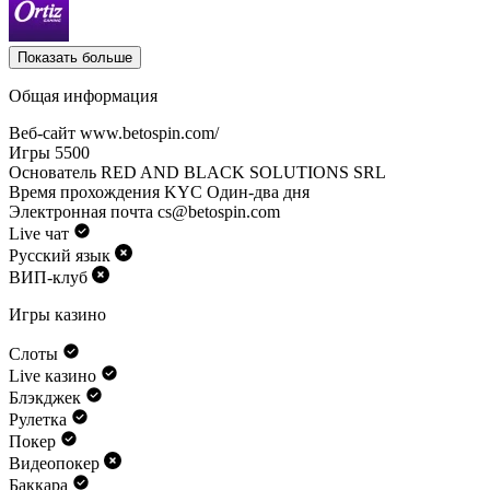
Показать больше
Общая информация
Веб-сайт
www.betospin.com/
Игры
5500
Основатель
RED AND BLACK SOLUTIONS SRL
Время прохождения KYC
Один-два дня
Электронная почта
cs@betospin.com
Live чат
Русский язык
ВИП-клуб
Игры казино
Слоты
Live казино
Блэкджек
Рулетка
Покер
Видеопокер
Баккара