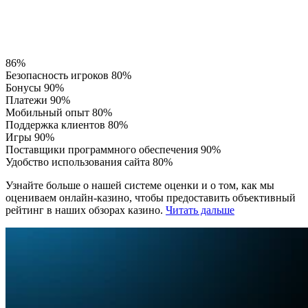
86%
Безопасность игроков
80%
Бонусы
90%
Платежи
90%
Мобильный опыт
80%
Поддержка клиентов
80%
Игры
90%
Поставщики программного обеспечения
90%
Удобство использования сайта
80%
Узнайте больше о нашей системе оценки и о том, как мы
оцениваем онлайн-казино, чтобы предоставить объективный
рейтинг в наших обзорах казино.
Читать дальше