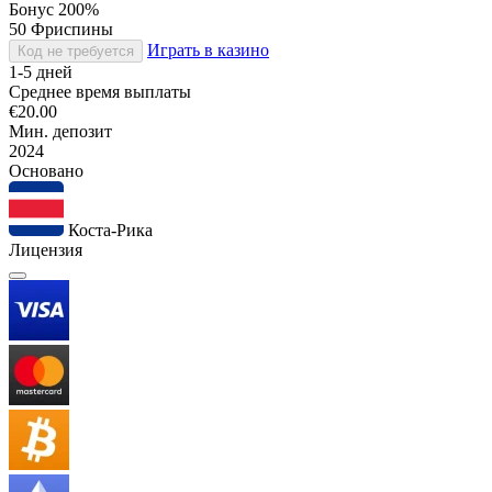
Бонус 200%
50
Фриспины
Играть в казино
Код не требуется
1-5 дней
Среднее время выплаты
€20.00
Мин. депозит
2024
Основано
Коста-Рика
Лицензия