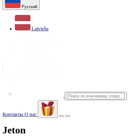
Русский
Latviešu
Контакты
О нас
Jeton