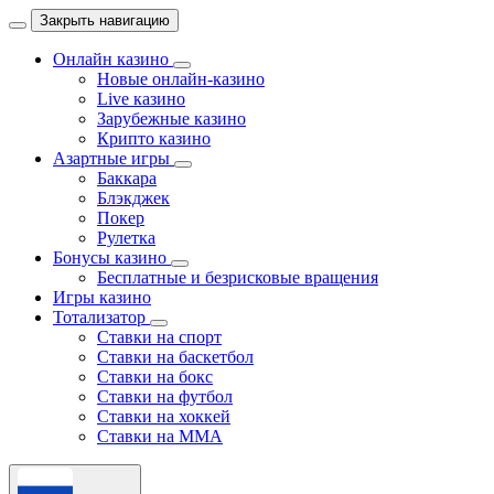
Закрыть навигацию
Онлайн казино
Новые онлайн-казино
Live казино
Зарубежные казино
Крипто казино
Азартные игры
Баккара
Блэкджек
Покер
Рулетка
Бонусы казино
Бесплатные и безрисковые вращения
Игры казино
Тотализатор
Ставки на спорт
Ставки на баскетбол
Ставки на бокс
Ставки на футбол
Ставки на хоккей
Ставки на MMA