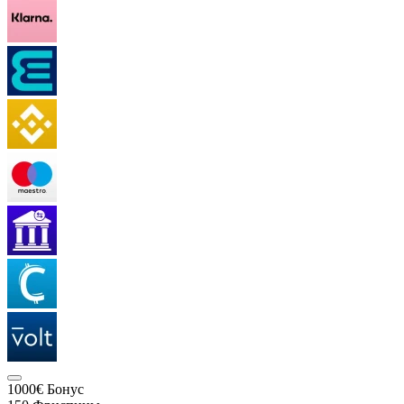
1000€
Бонус