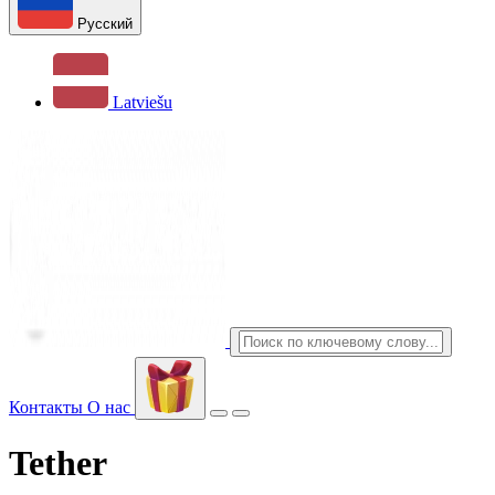
Русский
Latviešu
Контакты
О нас
Tether