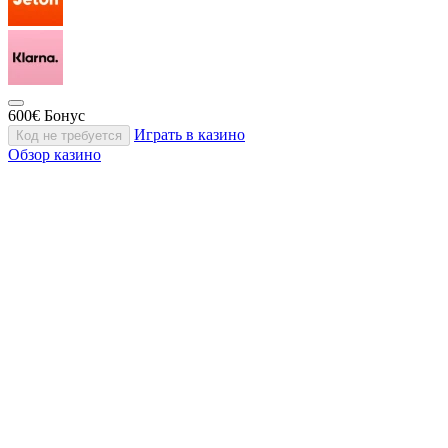
600€
Бонус
Играть в казино
Код не требуется
Обзор казино