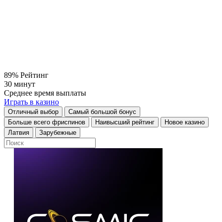
89%
Рейтинг
30 минут
Среднее время выплаты
Играть в казино
Отличный выбор
Самый большой бонус
Больше всего фриспинов
Наивысший рейтинг
Новое казино
Латвия
Зарубежные