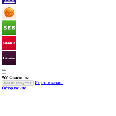
—
500
Фриспины
Играть в казино
Код не требуется
Обзор казино