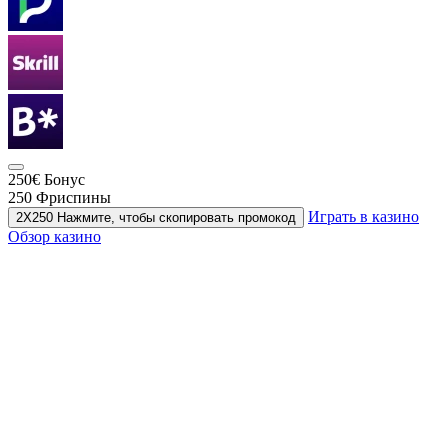
250€
Бонус
250
Фриспины
Играть в казино
2X250
Нажмите, чтобы скопировать промокод
Обзор казино