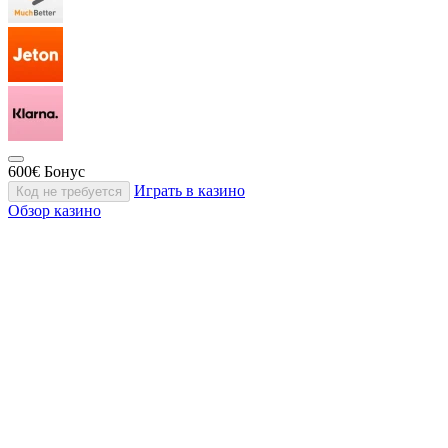
600€
Бонус
Играть в казино
Код не требуется
Обзор казино