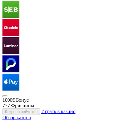
1000€
Бонус
777
Фриспины
Играть в казино
Код не требуется
Обзор казино