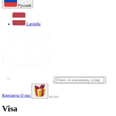
Русский
Latviešu
Контакты
О нас
Visa