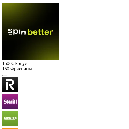
1500€
Бонус
150
Фриспины