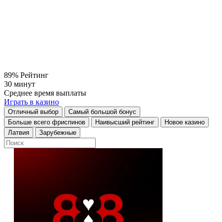
89%
Рейтинг
30 минут
Среднее время выплаты
Играть в казино
Отличный выбор
Самый большой бонус
Больше всего фриспинов
Наивысший рейтинг
Новое казино
Латвия
Зарубежные