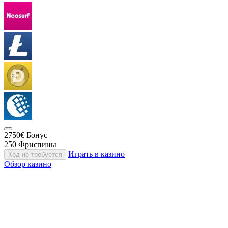
2750€
Бонус
250
Фриспины
Играть в казино
Код не требуется
Обзор казино