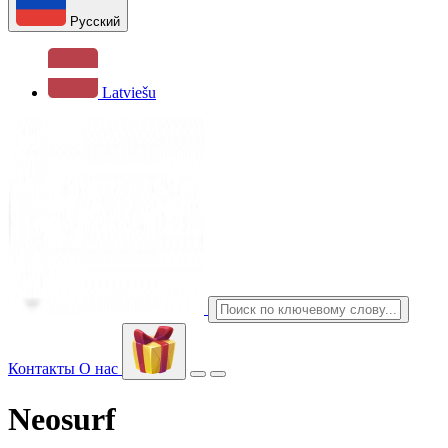
Русский
Latviešu
Контакты
О нас
Neosurf