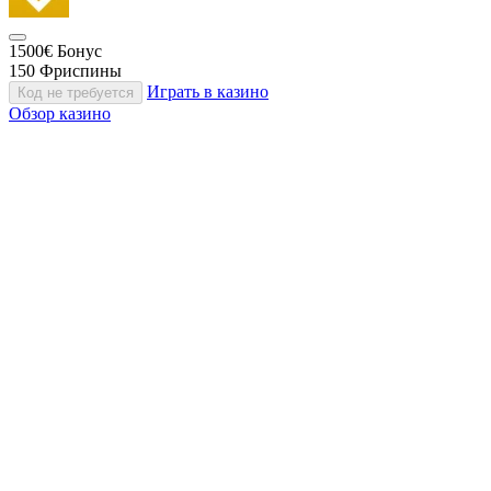
1500€
Бонус
150
Фриспины
Играть в казино
Код не требуется
Обзор казино