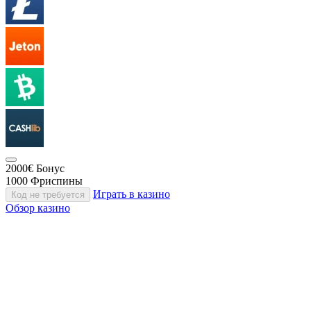
2000€
Бонус
1000
Фриспины
Играть в казино
Код не требуется
Обзор казино