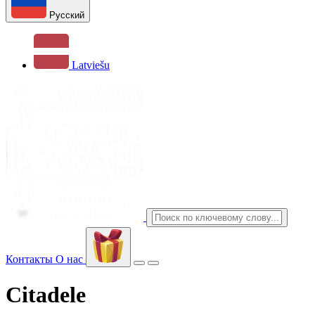
Русский
Latviešu
Контакты
О нас
Citadele