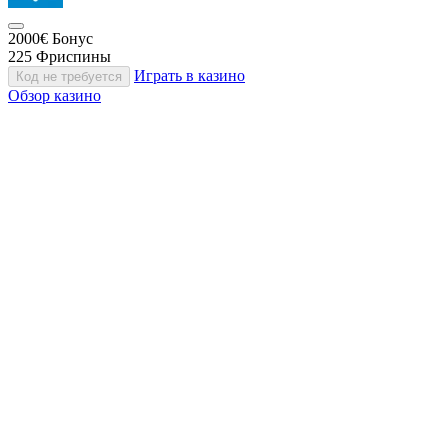
2000€
Бонус
225
Фриспины
Играть в казино
Код не требуется
Обзор казино