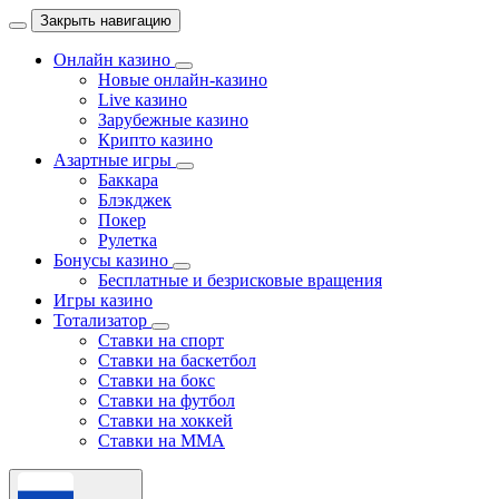
Закрыть навигацию
Онлайн казино
Новые онлайн-казино
Live казино
Зарубежные казино
Крипто казино
Азартные игры
Баккара
Блэкджек
Покер
Рулетка
Бонусы казино
Бесплатные и безрисковые вращения
Игры казино
Тотализатор
Ставки на спорт
Ставки на баскетбол
Ставки на бокс
Ставки на футбол
Ставки на хоккей
Ставки на MMA