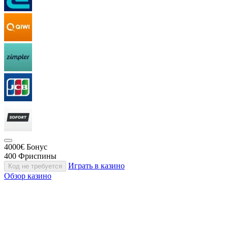
4000€
Бонус
400
Фриспины
Играть в казино
Код не требуется
Обзор казино