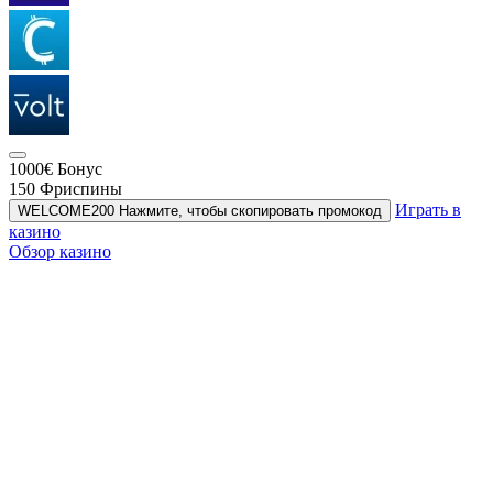
1000€
Бонус
150
Фриспины
Играть в
WELCOME200
Нажмите, чтобы скопировать промокод
казино
Обзор казино