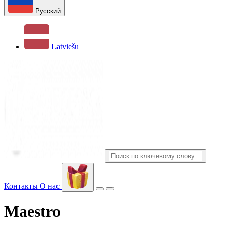
Русский
Latviešu
Контакты
О нас
Maestro