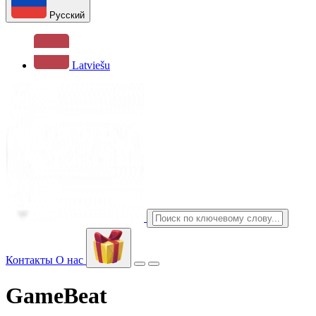
Русский
Latviešu
Контакты
О нас
GameBeat