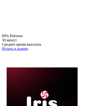
89%
Рейтинг
30 минут
Среднее время выплаты
Играть в казино
Казино с GameBeat