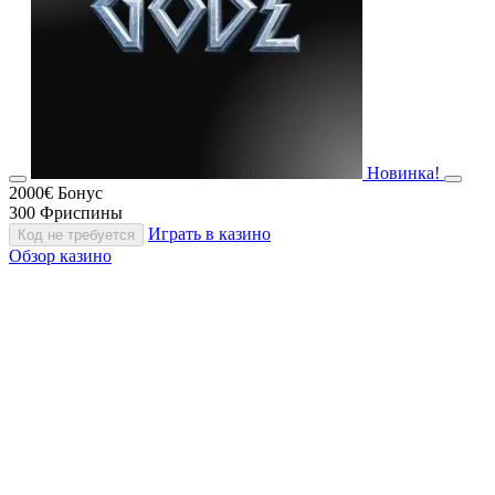
Новинка!
2000€
Бонус
300
Фриспины
Играть в казино
Код не требуется
Обзор казино