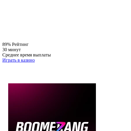
89%
Рейтинг
30 минут
Среднее время выплаты
Играть в казино
Казино с Eurasian Gaming