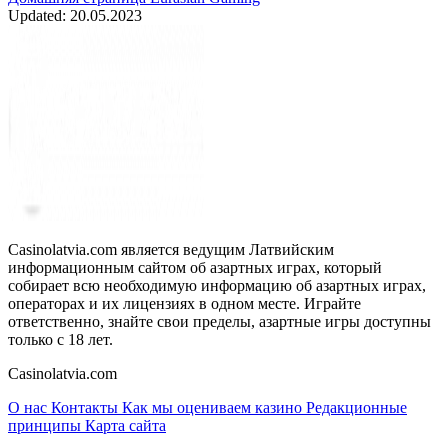
Updated:
20.05.2023
Casinolatvia.com является ведущим Латвийским
информационным сайтом об азартных играх, который
собирает всю необходимую информацию об азартных играх,
операторах и их лицензиях в одном месте. Играйте
ответственно, знайте свои пределы, азартные игры доступны
только с 18 лет.
Casinolatvia.com
О нас
Контакты
Как мы оцениваем казино
Редакционные
принципы
Карта сайта