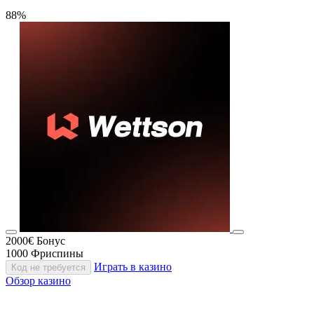
88%
2000€
Бонус
1000
Фриспины
Играть в казино
Код не требуется
Обзор казино