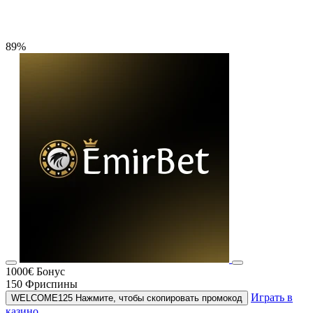
89%
1000€
Бонус
150
Фриспины
Играть в
WELCOME125
Нажмите, чтобы скопировать промокод
казино