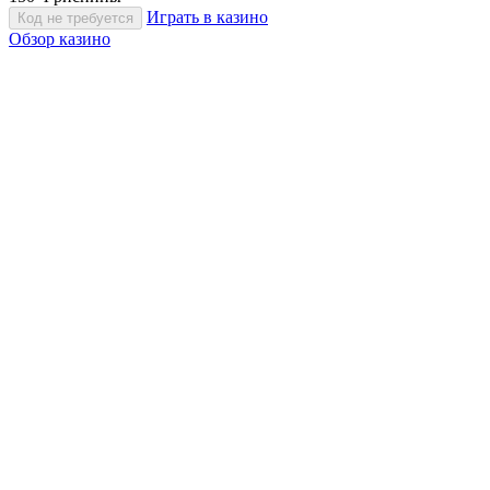
Играть в казино
Код не требуется
Обзор казино