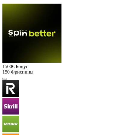
1500€
Бонус
150
Фриспины