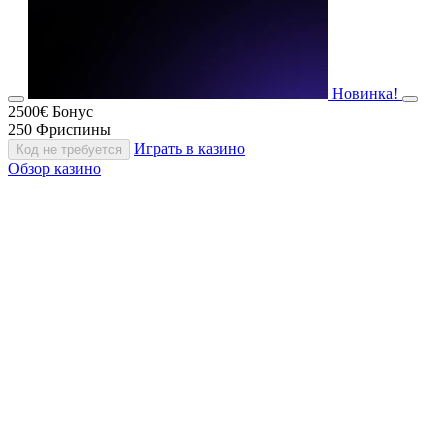
Новинка!
2500€
Бонус
250
Фриспины
Играть в казино
Код не требуется
Обзор казино