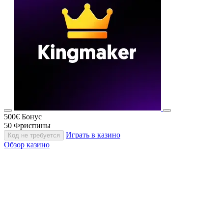
500€
Бонус
50
Фриспины
Играть в казино
Код не требуется
Обзор казино