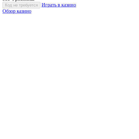
Играть в казино
Код не требуется
Обзор казино