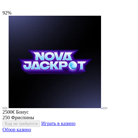
92%
2500€
Бонус
250
Фриспины
Играть в казино
Код не требуется
Обзор казино