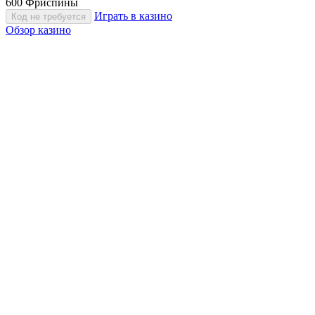
600
Фриспины
Играть в казино
Код не требуется
Обзор казино