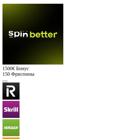
1500€
Бонус
150
Фриспины