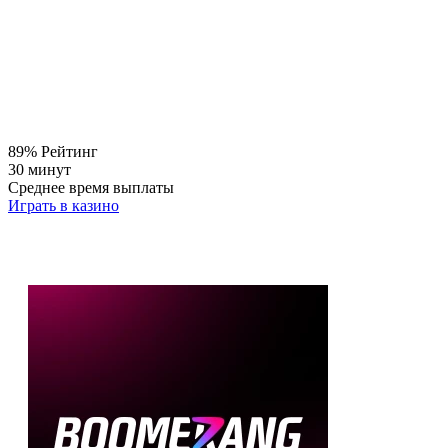
89%
Рейтинг
30 минут
Среднее время выплаты
Играть в казино
Казино с Foxium