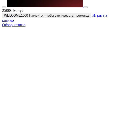
2500€
Бонус
Играть в
WELCOME1000
Нажмите, чтобы скопировать промокод
казино
Обзор казино