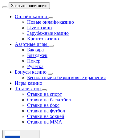
Закрыть навигацию
Онлайн казино
Новые онлайн-казино
Live казино
Зарубежные казино
Крипто казино
Азартные игры
Баккара
Блэкджек
Покер
Рулетка
Бонусы казино
Бесплатные и безрисковые вращения
Игры казино
Тотализатор
Ставки на спорт
Ставки на баскетбол
Ставки на бокс
Ставки на футбол
Ставки на хоккей
Ставки на MMA