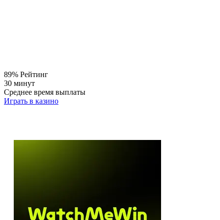
89%
Рейтинг
30 минут
Среднее время выплаты
Играть в казино
Казино с Leap Gaming