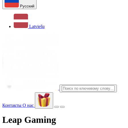
Русский
Latviešu
Контакты
О нас
Leap Gaming