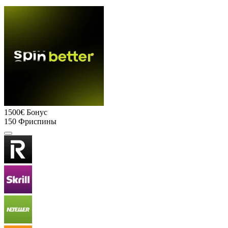
1500€
Бонус
150
Фриспины