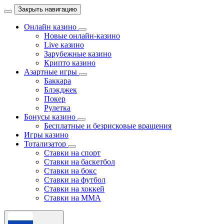
Закрыть навигацию
Онлайн казино
Новые онлайн-казино
Live казино
Зарубежные казино
Крипто казино
Азартные игры
Баккара
Блэкджек
Покер
Рулетка
Бонусы казино
Бесплатные и безрисковые вращения
Игры казино
Тотализатор
Ставки на спорт
Ставки на баскетбол
Ставки на бокс
Ставки на футбол
Ставки на хоккей
Ставки на MMA