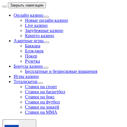
Закрыть навигацию
Онлайн казино
Новые онлайн-казино
Live казино
Зарубежные казино
Крипто казино
Азартные игры
Баккара
Блэкджек
Покер
Рулетка
Бонусы казино
Бесплатные и безрисковые вращения
Игры казино
Тотализатор
Ставки на спорт
Ставки на баскетбол
Ставки на бокс
Ставки на футбол
Ставки на хоккей
Ставки на MMA