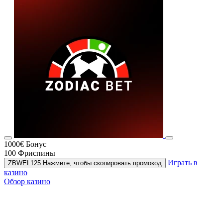
1000€
Бонус
100
Фриспины
Играть в
ZBWEL125
Нажмите, чтобы скопировать промокод
казино
Обзор казино