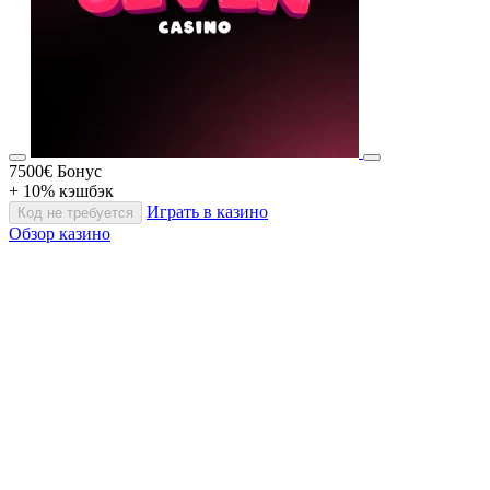
7500€
Бонус
+ 10% кэшбэк
Играть в казино
Код не требуется
Обзор казино