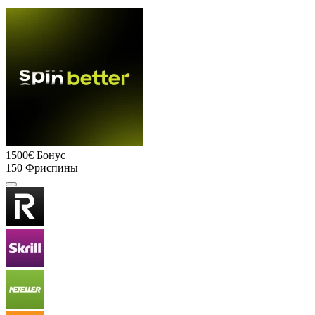
1500€
Бонус
150
Фриспины