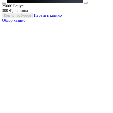
2500€
Бонус
300
Фриспины
Играть в казино
Код не требуется
Обзор казино