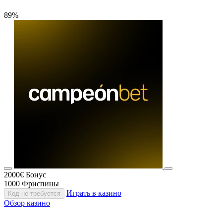
89%
2000€
Бонус
1000
Фриспины
Играть в казино
Код не требуется
Обзор казино