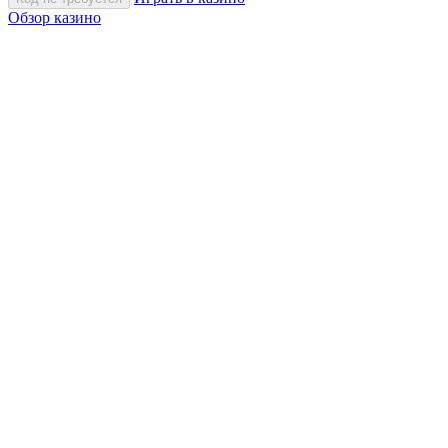
Обзор казино