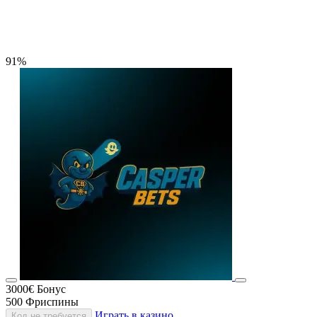
91%
3000€
Бонус
500
Фриспины
Играть в казино
Код не требуется