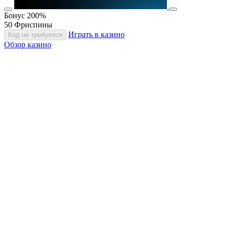
Бонус 200%
50
Фриспины
Играть в казино
Код не требуется
Обзор казино