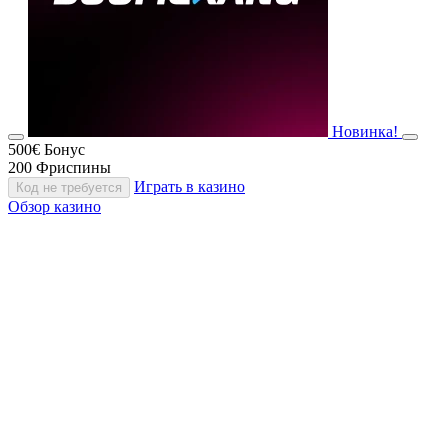
Новинка!
500€
Бонус
200
Фриспины
Играть в казино
Код не требуется
Обзор казино