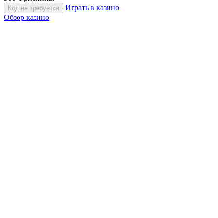
Играть в казино
Код не требуется
Обзор казино