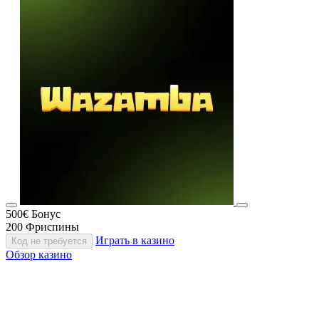
500€
Бонус
200
Фриспины
Играть в казино
Код не требуется
Обзор казино