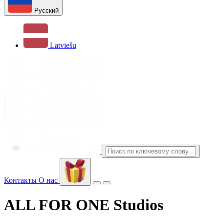
Русский
Latviešu
Контакты
О нас
ALL FOR ONE Studios