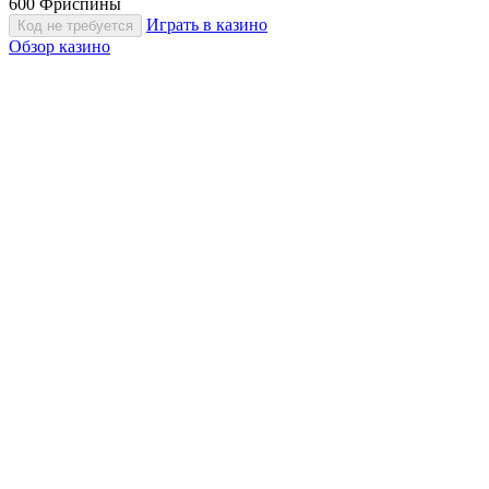
600
Фриспины
Играть в казино
Код не требуется
Обзор казино