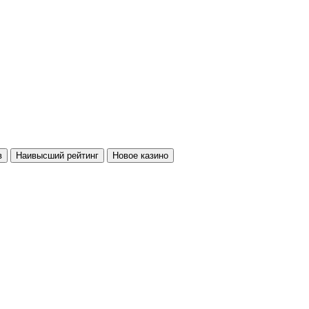
в
Наивысший рейтинг
Новое казино