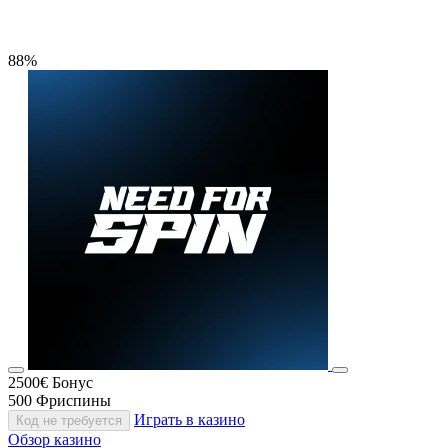
88%
2500€
Бонус
500
Фриспины
Играть в казино
Код не требуется
Обзор казино