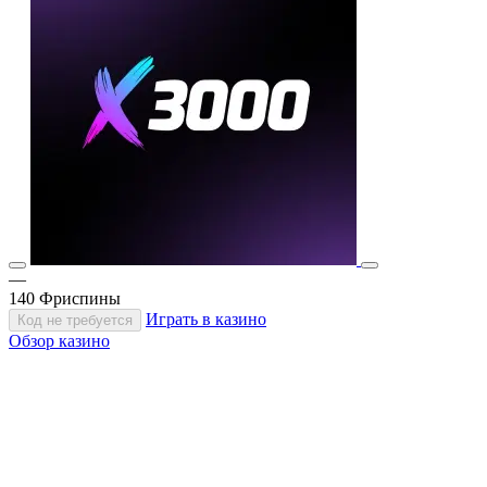
—
140
Фриспины
Играть в казино
Код не требуется
Обзор казино