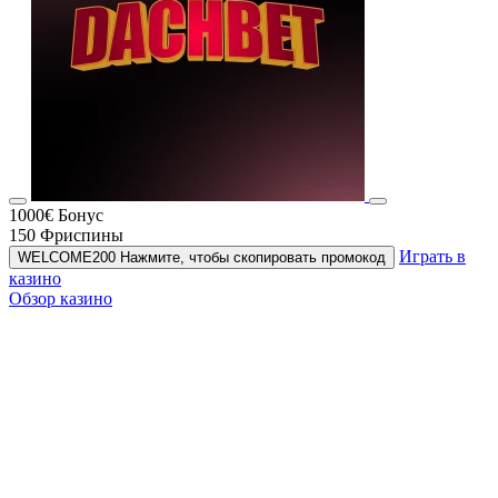
1000€
Бонус
150
Фриспины
Играть в
WELCOME200
Нажмите, чтобы скопировать промокод
казино
Обзор казино