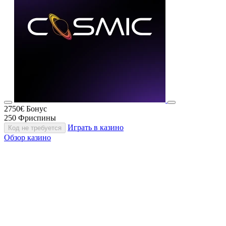
2750€
Бонус
250
Фриспины
Играть в казино
Код не требуется
Обзор казино