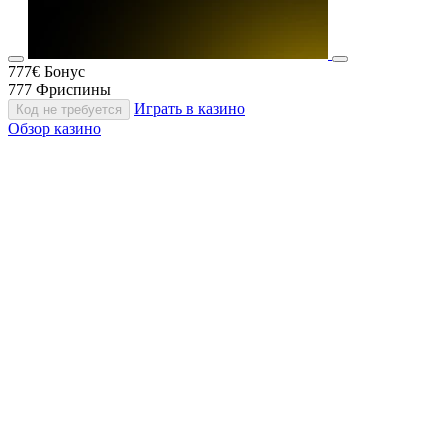
777€
Бонус
777
Фриспины
Играть в казино
Код не требуется
Обзор казино