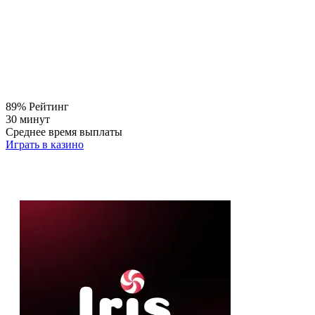
89%
Рейтинг
30 минут
Среднее время выплаты
Играть в казино
Казино с Hölle Games