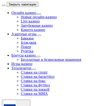
Закрыть навигацию
Онлайн казино
Новые онлайн-казино
Live казино
Зарубежные казино
Крипто казино
Азартные игры
Баккара
Блэкджек
Покер
Рулетка
Бонусы казино
Бесплатные и безрисковые вращения
Игры казино
Тотализатор
Ставки на спорт
Ставки на баскетбол
Ставки на бокс
Ставки на футбол
Ставки на хоккей
Ставки на MMA