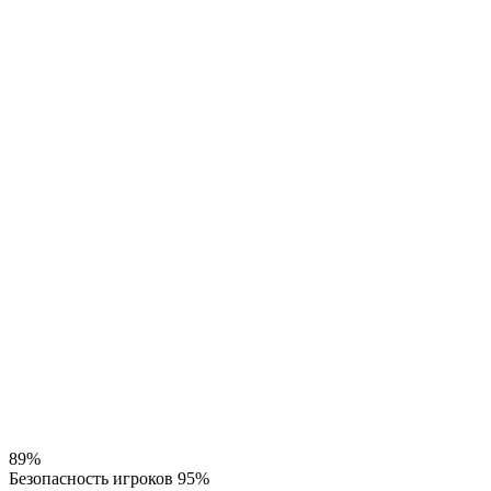
89%
Безопасность игроков
95%