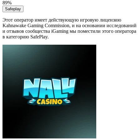
89%
Safeplay
Этот оператор имеет действующую игровую лицензию
Kahnawake Gaming Commission, и на основании исследований
и отзывов сообщества iGaming мы поместили этого оператора
в категорию SafePlay.