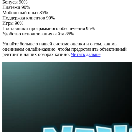
Бонусы
90%
Платежи
90%
Мобильный опыт
85%
Поддержка клиентов
90%
Игры
90%
Поставщики программного обеспечения
95%
Удобство использования сайта
85%
Узнайте больше о нашей системе оценки и о том, как мы
оцениваем онлайн-казино, чтобы предоставить объективный
рейтинг в наших обзорах казино.
Читать дальше