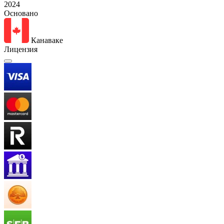
2024
Основано
Канаваке
Лицензия