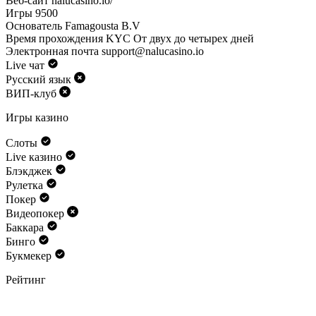
Веб-сайт
nalucasino.io/
Игры
9500
Основатель
Famagousta B.V
Время прохождения KYC
От двух до четырех дней
Электронная почта
support@nalucasino.io
Live чат
Русский язык
ВИП-клуб
Игры казино
Слоты
Live казино
Блэкджек
Рулетка
Покер
Видеопокер
Баккара
Бинго
Букмекер
Рейтинг