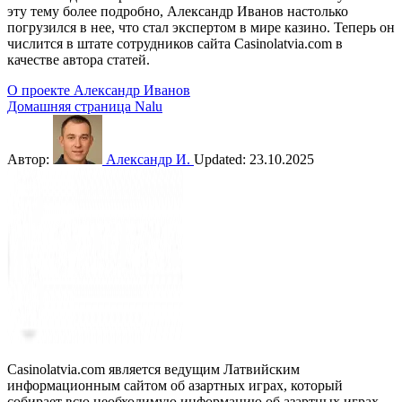
эту тему более подробно, Александр Иванов настолько
погрузился в нее, что стал экспертом в мире казино. Теперь он
числится в штате сотрудников сайта Casinolatvia.com в
качестве автора статей.
О проекте Александр Иванов
Домашняя страница
Nalu
Автор:
Александр И.
Updated:
23.10.2025
Casinolatvia.com является ведущим Латвийским
информационным сайтом об азартных играх, который
собирает всю необходимую информацию об азартных играх,