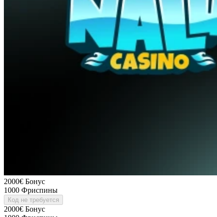
2000€
Бонус
1000
Фриспины
Код не требуется
2000€
Бонус