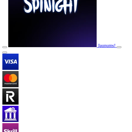
Jaunums!