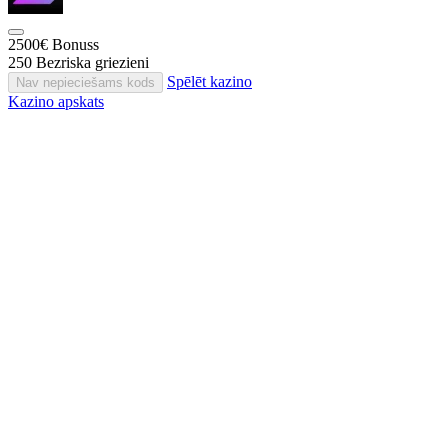
2500€
Bonuss
250
Bezriska griezieni
Spēlēt kazino
Nav nepieciešams kods
Kazino apskats