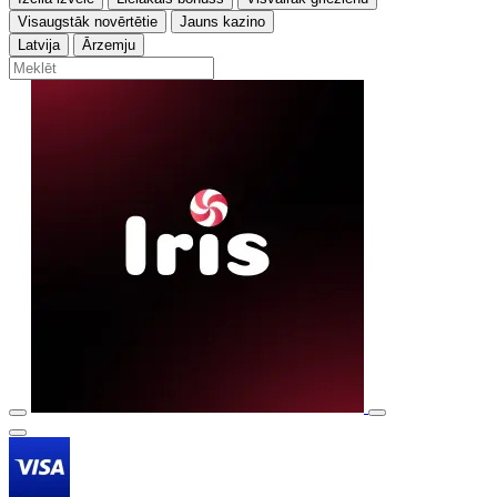
Visaugstāk novērtētie
Jauns kazino
Latvija
Ārzemju