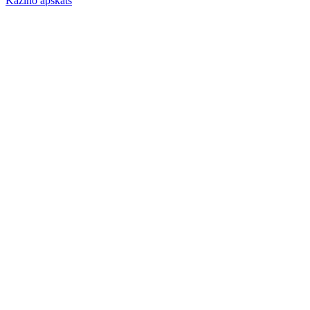
Kazino apskats