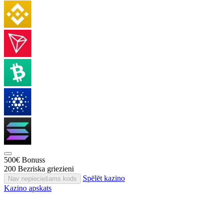
500€
Bonuss
200
Bezriska griezieni
Spēlēt kazino
Nav nepieciešams kods
Kazino apskats