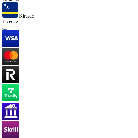
Kirasao
Licence