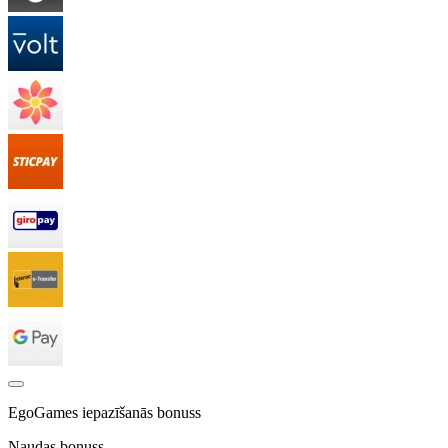
EgoGames iepazīšanās bonuss
Naudas bonuss