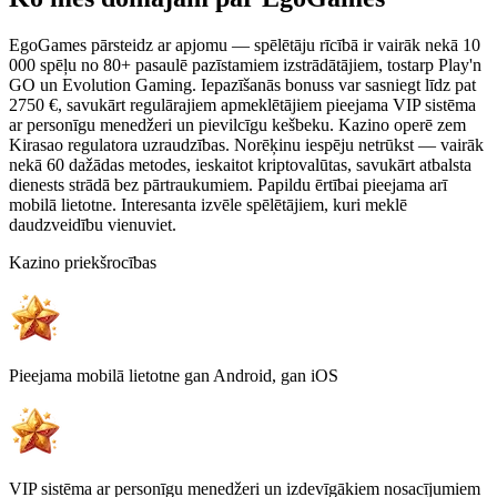
EgoGames pārsteidz ar apjomu — spēlētāju rīcībā ir vairāk nekā 10
000 spēļu no 80+ pasaulē pazīstamiem izstrādātājiem, tostarp Play'n
GO un Evolution Gaming. Iepazīšanās bonuss var sasniegt līdz pat
2750 €, savukārt regulārajiem apmeklētājiem pieejama VIP sistēma
ar personīgu menedžeri un pievilcīgu kešbeku. Kazino operē zem
Kirasao regulatora uzraudzības. Norēķinu iespēju netrūkst — vairāk
nekā 60 dažādas metodes, ieskaitot kriptovalūtas, savukārt atbalsta
dienests strādā bez pārtraukumiem. Papildu ērtībai pieejama arī
mobilā lietotne. Interesanta izvēle spēlētājiem, kuri meklē
daudzveidību vienuviet.
Kazino priekšrocības
Pieejama mobilā lietotne gan Android, gan iOS
VIP sistēma ar personīgu menedžeri un izdevīgākiem nosacījumiem